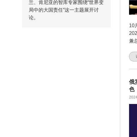
兰、肯尼亚的智库专家围绕“世界变
局中的大国责任”这一主题展开讨
论。
1
2
兼
俄
色
2024