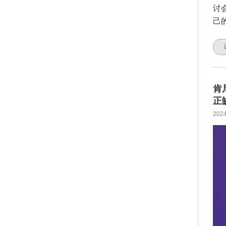
讨
己
肯
正
2024