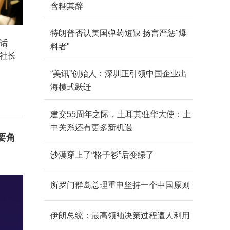
含糊其辞
特朗普否认美国弹药短缺 扬言严惩"爆
对话
料者"
社社长
“美讯”创始人：深圳正引领中国企业出
海模式跃迁
建交55周年之际，土耳其驻华大使：土
中关系还有更多新机遇
要角
沙漠穿上了“格子衫”后变绿了
所罗门群岛总理重申坚持一个中国原则
伊朗总统：最高领袖决策过程遭人利用