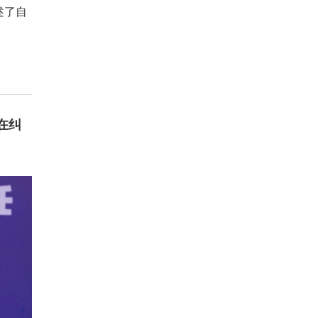
述了自
在纠