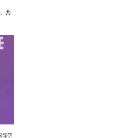
、共
国际研