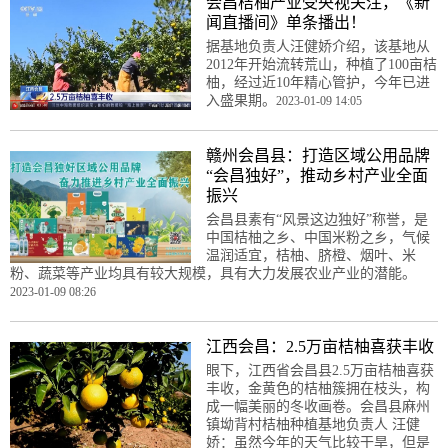
会昌桔柚产业受央视关注，《新
闻直播间》单条播出！
据基地负责人汪健娇介绍，该基地从
2012年开始流转荒山，种植了100亩桔
柚，经过近10年精心管护，今年已进
入盛果期。
2023-01-09 14:05
赣州会昌县：打造区域公用品牌
“会昌独好”，推动乡村产业全面
振兴
会昌县素有“风景这边独好”称誉，是
中国桔柚之乡、中国米粉之乡，气候
温润适宜，桔柚、脐橙、烟叶、米
粉、蔬菜等产业均具有较大规模，具有大力发展农业产业的潜能。
2023-01-09 08:26
江西会昌：2.5万亩桔柚喜获丰收
眼下，江西省会昌县2.5万亩桔柚喜获
丰收，金黄色的桔柚簇拥在枝头，构
成一幅美丽的冬收画卷。会昌县麻州
镇坳背村桔柚种植基地负责人 汪健
娇：虽然今年的天气比较干旱，但是