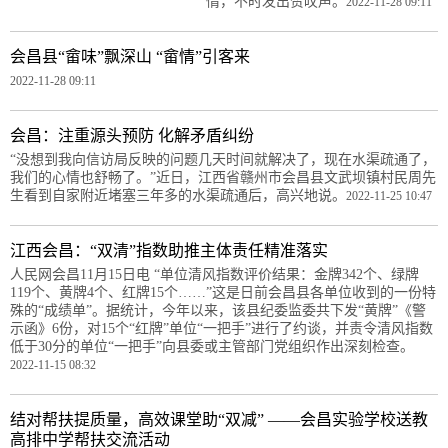
情，不时发出赞叹声。
2022-11-28 09:11
会昌县“畲味”飘深山 “畲情”引客来
2022-11-28 09:11
会昌：注重源头预防 化解矛盾纠纷
“没想到我向信访局反映的问题几天时间就解决了，现在水渠疏通了，
我们的心情也舒畅了。”近日，江西省赣州市会昌县文武坝镇村民周先
生看到自家附近堵塞三年多的水渠疏通后，高兴地说。
2022-11-25 10:47
江西会昌：“双清”指数助推主体责任精准落实
人民网会昌11月15日电 “单位清风指数评价结果：金牌342个、绿牌
119个、黄牌4个、红牌15个……”这是日前会昌县各单位收到的一份特
殊的“成绩单”。据统计，今年以来，该县纪委监委共下发“黄牌”《警
示函》6份，对15个“红牌”单位“一把手”进行了约谈，并责令清风指数
低于30分的单位“一把手”向县委或主管部门党组织作出深刻检查。
2022-11-15 08:32
结对帮扶提质量，高效课堂助“双减” ——会昌实验学校送教
高排中学帮扶交流活动