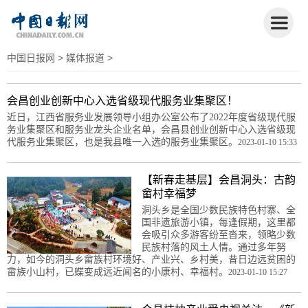
中国日报网
>
媒体报道
>
会昌创业创新中心入选省级现代服务业集聚区！
近日，江西省服务业发展领导小组办公室公布了2022年度省级现代服
务业集聚区和服务业龙头企业名单，会昌县创业创新中心入选省级现
代服务业集聚区，也是我县唯一入选的服务业集聚区。
2023-01-10 15:33
【新春走基层】会昌洞头：古韵
畲村幸福梦
洞头乡是全国少数民族特色村寨、全
国非遗旅游小镇，每逢假期，这里都
会吸引众多游客纷至沓来，领略少数
民族村落的风土人情。通过多年努
力，如今的洞头乡畲族村环境好、产业兴、乡村美，昔日边远贫困的
畲族小山村，已蝶变成远近闻名的小康村、幸福村。
2023-01-10 15:27