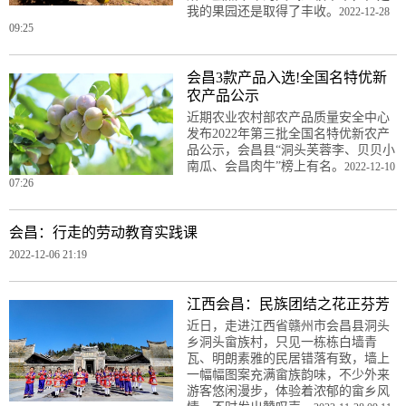
我的果园还是取得了丰收。
2022-12-28
09:25
会昌3款产品入选!全国名特优新
农产品公示
近期农业农村部农产品质量安全中心
发布2022年第三批全国名特优新农产
品公示，会昌县“洞头芙蓉李、贝贝小
南瓜、会昌肉牛”榜上有名。
2022-12-10
07:26
会昌：行走的劳动教育实践课
2022-12-06 21:19
江西会昌：民族团结之花正芬芳
近日，走进江西省赣州市会昌县洞头
乡洞头畲族村，只见一栋栋白墙青
瓦、明朗素雅的民居错落有致，墙上
一幅幅图案充满畲族韵味，不少外来
游客悠闲漫步，体验着浓郁的畲乡风