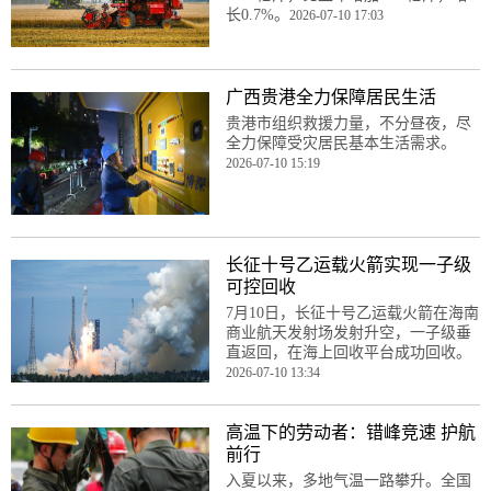
长0.7%。
2026-07-10 17:03
广西贵港全力保障居民生活
贵港市组织救援力量，不分昼夜，尽
全力保障受灾居民基本生活需求。
2026-07-10 15:19
长征十号乙运载火箭实现一子级
可控回收
7月10日，长征十号乙运载火箭在海南
商业航天发射场发射升空，一子级垂
直返回，在海上回收平台成功回收。
2026-07-10 13:34
高温下的劳动者：错峰竞速 护航
前行
入夏以来，多地气温一路攀升。全国