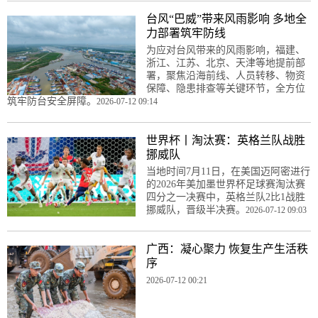
台风“巴威”带来风雨影响 多地全
力部署筑牢防线
为应对台风带来的风雨影响，福建、
浙江、江苏、北京、天津等地提前部
署，聚焦沿海前线、人员转移、物资
保障、隐患排查等关键环节，全方位
筑牢防台安全屏障。
2026-07-12 09:14
世界杯丨淘汰赛：英格兰队战胜
挪威队
当地时间7月11日，在美国迈阿密进行
的2026年美加墨世界杯足球赛淘汰赛
四分之一决赛中，英格兰队2比1战胜
挪威队，晋级半决赛。
2026-07-12 09:03
广西：凝心聚力 恢复生产生活秩
序
2026-07-12 00:21