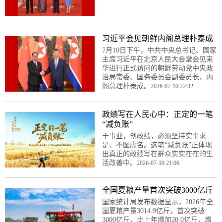
习近平会见朝鲜内阁总理朴泰成
7月10日下午，中共中央总书记、国家
主席习近平在北京人民大会堂会见来
华进行正式访问的朝鲜劳动党中央政
治局常委、国务委员会副委员长、内
阁总理朴泰成。
2026-07-10 22:32
政绩写在人民心中：正定的一笔
“减负账”
干事业，创政绩，必须坚持实事求
是、不图虚名。这笔“减负账”正体现
出真正的政绩写在群众实实在在的生
活改善中。
2026-07-10 21:06
全国夏粮产量首次突破3000亿斤
国家统计局发布数据显示，2026年全
国夏粮产量3014.9亿斤，首次突破
3000亿斤，比上年增加20.0亿斤，增