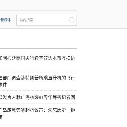
动新媒体
站内搜索
和阿根廷两国央行续签双边本币互换协
管部门调查涉特朗普所乘直升机的飞行
事件
部发言人就广岛核爆81周年等答记者问
广岛废墟旁响起抗议声：勿忘历史 拒
核