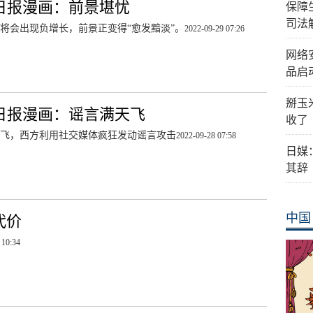
日报漫画：前景堪忧
保障
司法
将会出现负增长，前景正变得“愈发黯淡”。
2022-09-29 07:26
网络
品启
掰玉
日报漫画：谣言满天飞
收了
飞，西方利用社交媒体疯狂发动谣言攻击
2022-09-28 07:58
日媒
其辞
中国
代价
 10:34