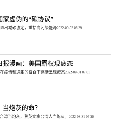
国家虚伪的“碳协议”
退出减碳协定，重拾高污染能源
2022-09-02 06:29
日报漫画：美国霸权现疲态
在疫情和通胀的蚕食下逐渐呈现疲态
2022-09-01 07:01
：当炮灰的命？
台湾当炮灰，蔡英文拿台湾人当炮灰。
2022-08-31 07:56