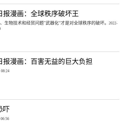
日报漫画：全球秩序破坏王
、生物技术和经贸问题”武器化“才是对全球秩序的破坏。
2022-
0
日报漫画：百害无益的巨大负担
 08:24
恐吓
 06:56