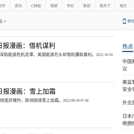
时评
资讯
C财经
视频
专栏
原创
观天下
地方
画
>
移
日报漫画：借机谋利
热点
深陷能源危机泥潭，美国能源巨头却借机攫取暴利。
2022-10-10
中国
议
美监
安全
日报漫画：雪上加霜
线诡异爆炸，欧洲困境雪上加霜。
2022-09-30 07:46
外交
日本
绝拥