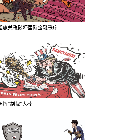
滥施关税破坏国际金融秩序
再挥“制裁”大棒