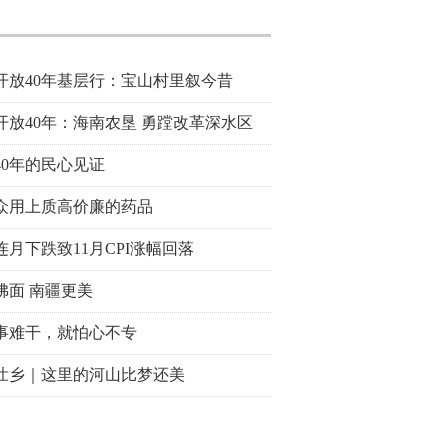
开放40年基层行：宝山村里叙今昔
开放40年：海南农垦 勇蹚改革深水区
40年的民心见证
众用上质高价廉的药品
连月下跌致11月CPI涨幅回落
拂面 南疆更美
事难干，就怕心不专
壮乡｜这里的河山比梦还美