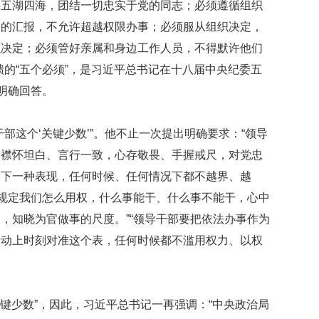
持五湖四海，团结一切忠实于党的同志；必须遵循组织
报的汇报，不允许超越权限办事；必须服从组织决定，
织决定；必须管好亲属和身边工作人员，不得默许他们
聩的“五个必须”，是习近平总书记在十八届中央纪委五
明确回答。
部这个‘关键少数’”。他不止一次提出明确要求：“领导
，襟怀坦白、言行一致，心存敬畏、手握戒尺，对党忠
台下一种表现，任何时候、任何情况下都不越界、越
律规定我们怎么用权，什么事能干、什么事不能干，心中
，知晓为官做事的尺度。”“领导干部要把依法办事作为
行动上时刻对准这个表，任何时候都不滥用权力、以权
关键少数”，因此，习近平总书记一再强调：“中央政治局