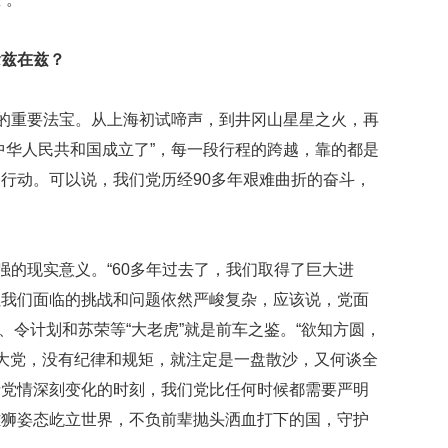
念兹在兹？
利的重要法宝。从上海初试啼声，到井冈山星星之火，再
中华人民共和国成立了”，每一段行程的跨越，靠的都是
行动。可以说，我们党历经90多年艰难曲折的奋斗，
。
强的现实意义。“60多年过去了，我们取得了巨大进
但我们面临的挑战和问题依然严峻复杂，应该说，党面
厚、令计划和苏荣等“大老虎”就是前车之鉴。“欲知方圆，
员的大党，没有纪律和规矩，就注定是一盘散沙，又何谈全
情党情深刻变化的时刻，我们党比任何时候都需要严明
雄狮姿态屹立世界，不负前辈抛头洒血打下的国，守护