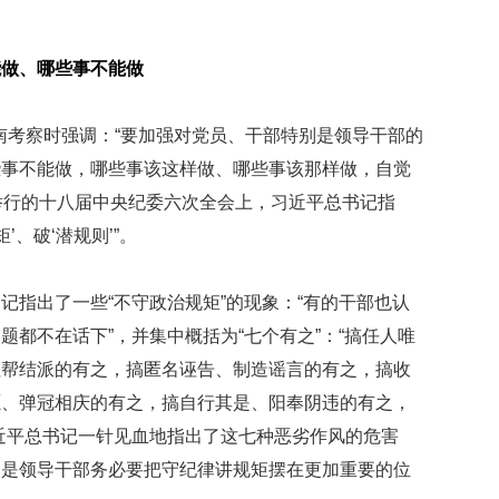
能做、哪些事不能做
湖南考察时强调：“要加强对党员、干部特别是领导干部的
些事不能做，哪些事该这样做、哪些事该那样做，自觉
月举行的十八届中央纪委六次全会上，习近平总书记指
’、破‘潜规则’”。
记指出了一些“不守政治规矩”的现象：“有的干部也认
都不在话下”，并集中概括为“七个有之”：“搞任人唯
拉帮结派的有之，搞匿名诬告、制造谣言的有之，搞收
愿、弹冠相庆的有之，搞自行其是、阳奉阴违的有之，
近平总书记一针见血地指出了这七种恶劣作风的危害
别是领导干部务必要把守纪律讲规矩摆在更加重要的位