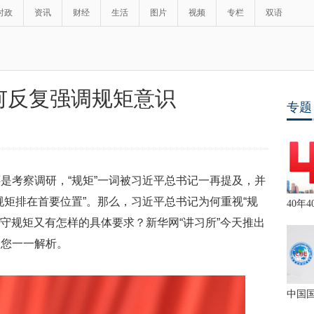
时政
资讯
财经
生活
图片
视频
专栏
双语
何反复强调规矩意识
专题
是考察调研，“规矩”一词被习近平总书记一再提及，并
规矩排在首要位置”。那么，习近平总书记为何重视“规
40年4
严守规矩又有怎样的具体要求？新华网“讲习所”今天推出
为您一一解析。
中国