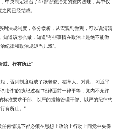
，中央制定出台了47部管党治党的党内法规，其中仅
制度之网已经结成。
一系列法规制度，条分缕析，从宏观到微观，可以说清清
里，知道该怎么做，知道“有些事情在政治上是绝不能做
治纪律和政治规矩当儿戏”。
所戒、行有所止”
规矩，否则制度就成了纸老虎、稻草人。对此，习近平
不打折扣的执纪过程”“纪律面前一律平等，党内不允许
严的标准要求干部、以严的措施管理干部、以严的纪律约
行有所止。”
候任何情况下都必须在思想上政治上行动上同党中央保