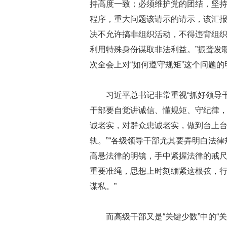
持高度一致；必须维护党的团结，坚
程序，重大问题该请示的请示，该汇
决不允许搞非组织活动，不得违背组
利用特殊身份谋取非法利益。”振聋发
次全会上对“如何遵守规矩”这个问题的
习近平总书记非常重视“抓好领导干
干部要自觉讲诚信、懂规矩、守纪律
诚老实，对群众忠诚老实，做到台上
轨。”“各级领导干部尤其要弄明白法
高悬法律的明镜，手中紧握法律的戒尺
重要准绳，思想上时刻绷紧这根弦，
谋私。”
而高级干部又是“关键少数”中的“