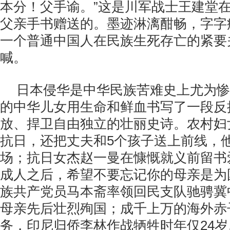
本分！父手谕。”这是川军战士王建堂
父亲手书赠送的。墨迹淋漓酣畅，字字
一个普通中国人在民族生死存亡的紧要
喊。
日本侵华是中华民族苦难史上尤为惨
的中华儿女用生命和鲜血书写了一段反
放、捍卫自由独立的壮丽史诗。农村妇
抗日，还把丈夫和5个孩子送上前线，
场；抗日女杰赵一曼在慷慨就义前留书
成人之后，希望不要忘记你的母亲是为
族共产党员马本斋率领回民支队驰骋冀
母亲先后壮烈殉国；成千上万的海外赤
务，印尼归侨李林作战牺牲时年仅24