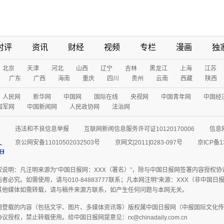
时评
资讯
财经
视频
专栏
漫画
独
北京
天津
河北
山西
辽宁
吉林
黑龙江
上海
江苏
广东
广西
海南
重庆
四川
贵州
云南
西藏
陕西
人民网
新华网
中国网
国际在线
央视网
中国青年网
中国经
国军网
中国新闻网
人民政协网
法治网
违法和不良信息举报
互联网新闻信息服务许可证10120170006
信息
京公网安备11010502032503号
京网文[2011]0283-097号
京ICP备1
权说明：凡注明来源为“中国日报网：XXX（署名）”，除与中国日报网签署内容授权
者必究。如需使用，请与010-84883777联系；凡本网注明“来源：XXX（非中国
其他媒体如需转载，请与稿件来源方联系，如产生任何问题与本网无关。
网登载的内容（包括文字、图片、多媒体资讯等）版权属中国日报网（中报国际文化传
授权，禁止转载使用。给中国日报网提意见：rx@chinadaily.com.cn