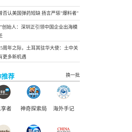
普否认美国弹药短缺 扬言严惩"爆料者"
讯”创始人：深圳正引领中国企业出海模
迁
55周年之际，土耳其驻华大使：土中关
有更多新机遇
换一批
你推荐
思享者
神奇探索局
海外手记