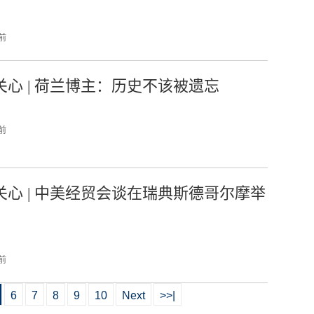
 前
关心 | 荷兰博主：历史不该被遗忘
 前
关心 | 中美经贸会谈在瑞典斯德哥尔摩举
 前
6
7
8
9
10
Next
>>|