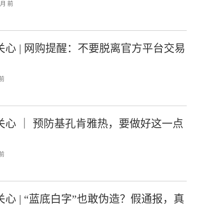
个月 前
关心 | 网购提醒：不要脱离官方平台交易
 前
关心 ｜ 预防基孔肯雅热，要做好这一点
 前
关心 | “蓝底白字”也敢伪造？假通报，真
！