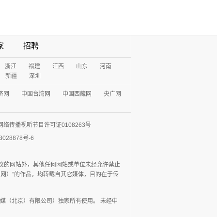
家
招聘
浙江
福建
江西
山东
河南
新疆
深圳
济网
中国台湾网
中国西藏网
央广网
网络传播视听节目许可证0108263号
3028878号-6
协议的网站外，其他任何网站或单位未经允许禁止
日报网）”的作品，均转载自其它媒体，目的在于传
媒（北京）有限公司）独家所有使用。 未经中