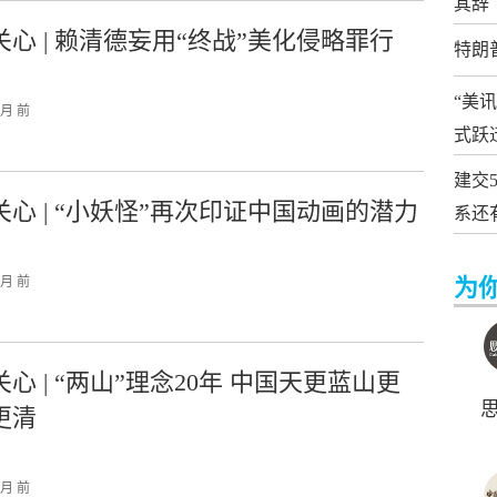
其辞
关心 | 赖清德妄用“终战”美化侵略罪行
特朗
“美
个月 前
式跃
建交
关心 | “小妖怪”再次印证中国动画的潜力
系还
个月 前
为
心 | “两山”理念20年 中国天更蓝山更
更清
个月 前