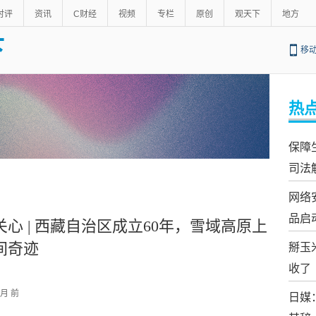
时评
资讯
C财经
视频
专栏
原创
观天下
地方
下
移
热
保障
司法
网络
品启
关心 | 西藏自治区成立60年，雪域高原上
间奇迹
掰玉
收了
个月 前
日媒