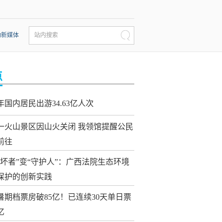
动新媒体
站内搜索
点
年国内居民出游34.63亿人次
一火山景区因山火关闭 我领馆提醒公民
前往
破坏者”变“守护人”：广西法院生态环境
保护的创新实践
26暑期档票房破85亿！已连续30天单日票
亿