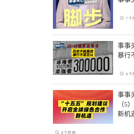
7 个
事事关
暴行
8 个
事事
（5
新机
8 个月 前