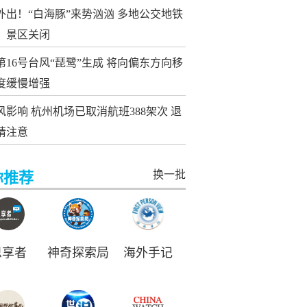
外出！“白海豚”来势汹汹 多地公交地铁
、景区关闭
第16号台风“琵鹭”生成 将向偏东方向移
度缓慢增强
风影响 杭州机场已取消航班388架次 退
请注意
换一批
你推荐
思享者
神奇探索局
海外手记