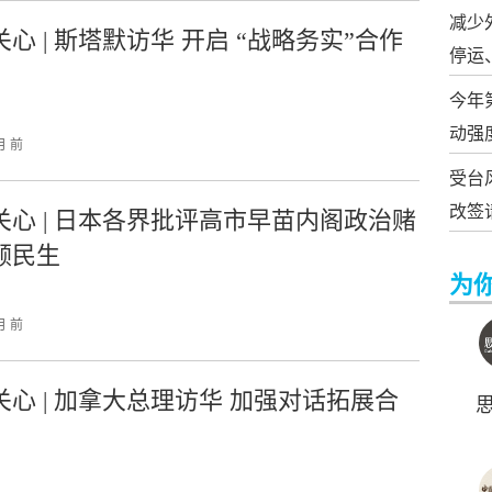
减少
心 | 斯塔默访华 开启 “战略务实”合作
停运
今年
动强
月 前
受台
改签
关心 | 日本各界批评高市早苗内阁政治赌
顾民生
为
月 前
关心 | 加拿大总理访华 加强对话拓展合