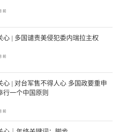
月 前
关心 | 多国谴责美侵犯委内瑞拉主权
月 前
关心 | 对台军售不得人心 多国政要重申
奉行一个中国原则
月 前
关心｜年终关键词：脚步