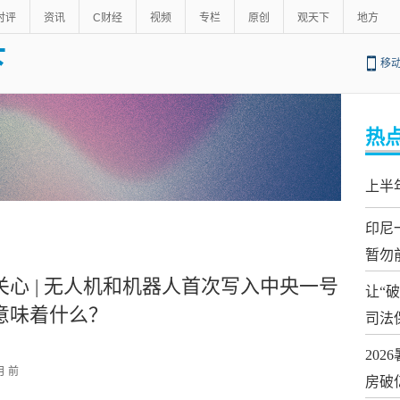
时评
资讯
C财经
视频
专栏
原创
观天下
地方
下
移
热
上半
印尼
暂勿
关心 | 无人机和机器人首次写入中央一号
让“
意味着什么？
司法
20
月 前
房破