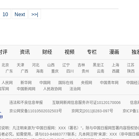
10
Next
>>|
时评
资讯
财经
视频
专栏
漫画
独
北京
天津
河北
山西
辽宁
吉林
黑龙江
上海
江苏
广东
广西
海南
重庆
四川
贵州
云南
西藏
陕西
人民网
新华网
中国网
国际在线
央视网
中国青年网
中国经
国军网
中国新闻网
人民政协网
法治网
违法和不良信息举报
互联网新闻信息服务许可证10120170006
信息
京公网安备11010502032503号
京网文[2011]0283-097号
京ICP备1
权说明：凡注明来源为“中国日报网：XXX（署名）”，除与中国日报网签署内容授权
者必究。如需使用，请与010-84883777联系；凡本网注明“来源：XXX（非中国