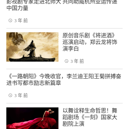
影视剧专家走进北师大 共同助威杭州亚运传递
中国力量
3 年 前
原创音乐剧《将进酒》
巡演启动，郑云龙将饰
演李白
3 年 前
《一路朝阳》今晚收官，李兰迪王阳王菊拼搏奋
进书写都市励志新篇章
3 年 前
以舞诠释生命哲思！舞
蹈剧场《一刻》国家大
剧院上演