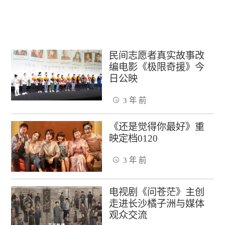
民间志愿者真实故事改
编电影《极限奇援》今
日公映
3 年 前
《还是觉得你最好》重
映定档0120
3 年 前
电视剧《问苍茫》主创
走进长沙橘子洲与媒体
观众交流