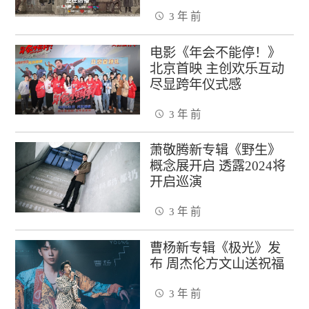
3 年 前
电影《年会不能停！》
北京首映 主创欢乐互动
尽显跨年仪式感
3 年 前
萧敬腾新专辑《野生》
概念展开启 透露2024将
开启巡演
3 年 前
曹杨新专辑《极光》发
布 周杰伦方文山送祝福
3 年 前