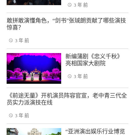
3 年 前
敢拼敢演懂角色，“剑书”张珹朗贡献了哪些演技
惊喜？
3 年 前
新编蒲剧《忠义千秋》
亮相国家大剧院
3 年 前
《前途无量》开机演员阵容官宣，老中青三代全
员实力派演技在线
3 年 前
“亚洲演出娱乐行业博览