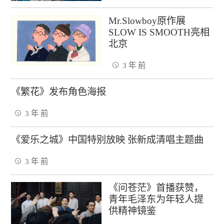
Mr.Slowboy原作展
SLOW IS SMOOTH亮相
北京
3 年 前
《繁花》发布角色海报
3 年 前
《爱乐之城》中国特别放映 张新成清唱主题曲
3 年 前
《问苍茫》首播获赞，
青年毛泽东为年轻人提
供精神镜鉴