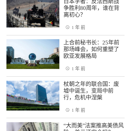
日本学者：反法西斯战
争胜利80周年，谁在背
离初心？
1 年 前
上合前秘书长：25年前
那场峰会，如何重塑了
欧亚发展格局
1 年 前
杖朝之年的联合国：废
墟中诞生，变局中前
行，危机中涅槃
1 年 前
“大而美”法案推高美债风