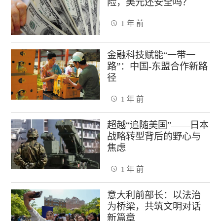
险，美元还安全吗？
1 年 前
金融科技赋能“一带一
路”：中国-东盟合作新路
径
1 年 前
超越“追随美国”——日本
战略转型背后的野心与
焦虑
1 年 前
意大利前部长：以法治
为桥梁，共筑文明对话
新篇章