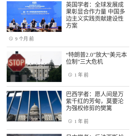
英国学者：全球发展成
果彰显合作力量 中国多
边主义实践贡献建设性
方案
9 个月 前
“特朗普2.0”放大“美元本
位制”三大危机
1 年 前
巴西学者：愿人间是万
紫千红的芳甸，莫要沦
为强权修剪的樊篱
1 年 前