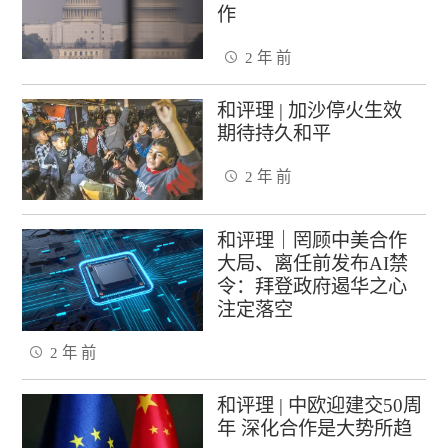
作
2 年 前
和评理 | 加沙停火生效
期待持久和平
2 年 前
和评理｜罔顾中美合作
大局、离任前发布AI禁
令：拜登政府遏华之心
注定落空
2 年 前
和评理 | 中欧迎建交50周
年 深化合作是大势所趋