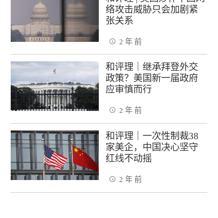
络攻击威胁只会加剧紧
张关系
2 年 前
和评理｜继承拜登外交
政策？美国新一届政府
应审慎而行
2 年 前
和评理｜一次性制裁38
家美企，中国决心坚守
红线不动摇
2 年 前