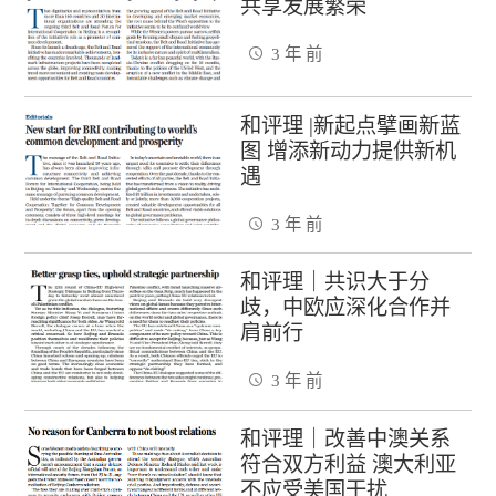
共享发展繁荣
3 年 前
和评理 |新起点擘画新蓝
图 增添新动力提供新机
遇
3 年 前
和评理｜共识大于分
歧，中欧应深化合作并
肩前行
3 年 前
和评理｜改善中澳关系
符合双方利益 澳大利亚
不应受美国干扰