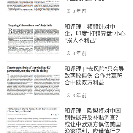
3 年 前
和评理｜频频针对中
企，印度“打错算盘”小心
“损人不利己”
3 年 前
和评理 | “去风险”只会导
致两败俱伤 合作共赢符
合中欧双方利益
3 年 前
和评理｜欧盟将对中国
钢铁展开反补贴调查？
或让中欧双方俱伤美国
渔翁得利，应谨慎行之