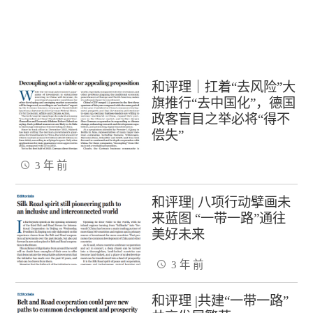
和评理｜扛着“去风险”大
旗推行“去中国化”，德国
政客盲目之举必将“得不
偿失”
3 年 前
和评理| 八项行动擘画未
来蓝图 “一带一路”通往
美好未来
3 年 前
和评理 |共建“一带一路”