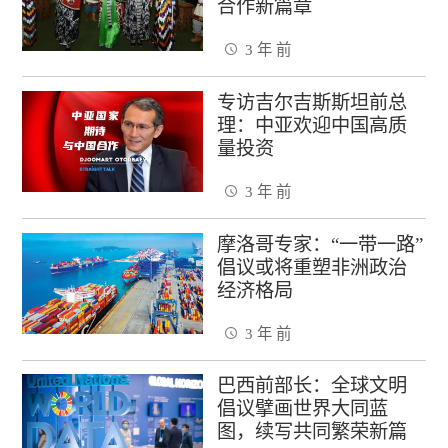
合作新篇章
3 年 前
专访吉尔吉斯斯坦前总
理：中亚欢迎中国高质
量投资
3 年 前
摩洛哥专家：“一带一路”
倡议或将重塑非洲政治
经济格局
3 年 前
巴西前部长：全球文明
倡议擘画世界大同蓝
图，续写共同繁荣新篇