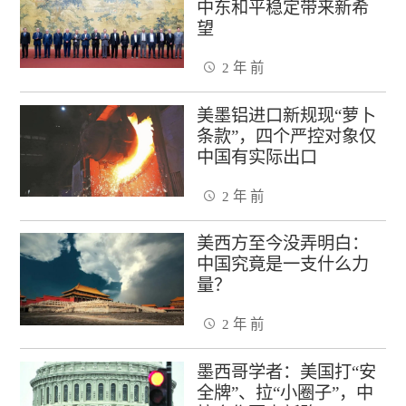
中东和平稳定带来新希
望
2 年 前
美墨铝进口新规现“萝卜
条款”，四个严控对象仅
中国有实际出口
2 年 前
美西方至今没弄明白：
中国究竟是一支什么力
量？
2 年 前
墨西哥学者：美国打“安
全牌”、拉“小圈子”，中