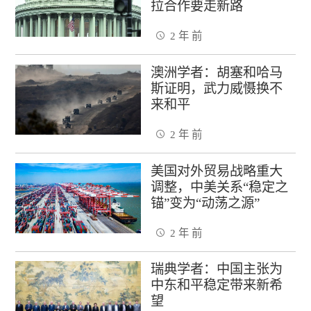
拉合作要走新路
2 年 前
澳洲学者：胡塞和哈马
斯证明，武力威慑换不
来和平
2 年 前
美国对外贸易战略重大
调整，中美关系“稳定之
锚”变为“动荡之源”
2 年 前
瑞典学者：中国主张为
中东和平稳定带来新希
望