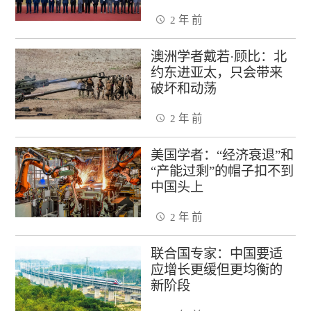
2 年 前
澳洲学者戴若·顾比：北
约东进亚太，只会带来
破坏和动荡
2 年 前
美国学者：“经济衰退”和
“产能过剩”的帽子扣不到
中国头上
2 年 前
联合国专家：中国要适
应增长更缓但更均衡的
新阶段