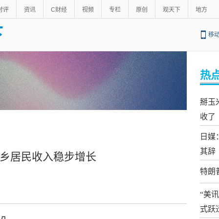
时评
资讯
C财经
视频
专栏
原创
观天下
地方
下
移
热
掰玉
收了
日媒
其辞
城乡居民收入稳步增长
特朗
“美
式跃