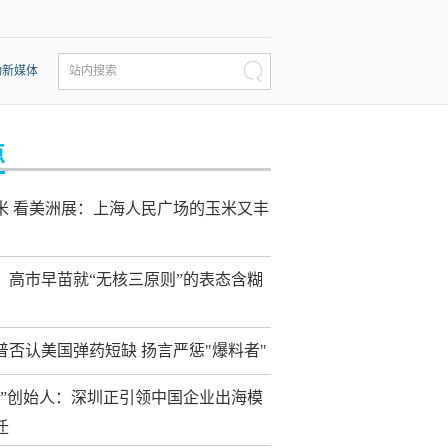
动新媒体
站内搜索
点
米 看美洲展：上海人民广场的玉米又丰
：高市早苗就“无核三原则”的表态含糊
普否认美国弹药短缺 扬言严惩"爆料者"
讯”创始人：深圳正引领中国企业出海模
迁