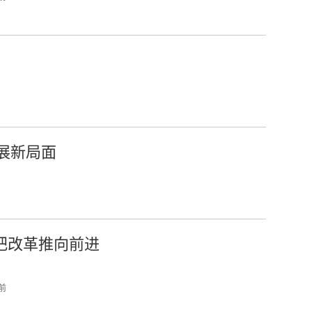
展新局面
把改革推向前进
 前