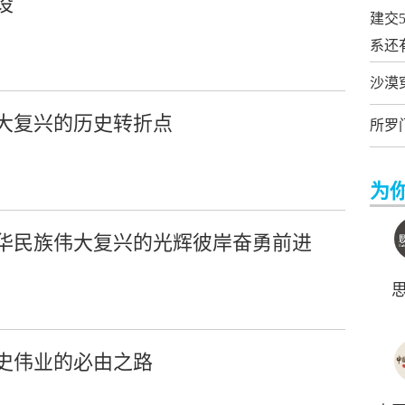
设
建交
系还
沙漠
大复兴的历史转折点
所罗
为
华民族伟大复兴的光辉彼岸奋勇前进
史伟业的必由之路