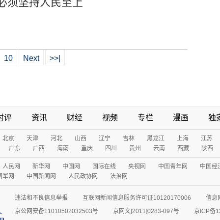
必须坚持人民至上
10
Next
>>|
时评
资讯
财经
视频
专栏
漫画
独
北京
天津
河北
山西
辽宁
吉林
黑龙江
上海
江苏
广东
广西
海南
重庆
四川
贵州
云南
西藏
陕西
人民网
新华网
中国网
国际在线
央视网
中国青年网
中国经
国军网
中国新闻网
人民政协网
法治网
违法和不良信息举报
互联网新闻信息服务许可证10120170006
信息
京公网安备11010502032503号
京网文[2011]0283-097号
京ICP备1