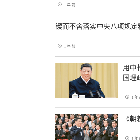
1 年 前
锲而不舍落实中央八项规定
1 年 前
用中
国理
1 年
《朝
1 年