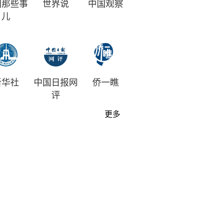
国那些事
世界说
中国观察
儿
新华社
中国日报网
侨一瞧
评
更多