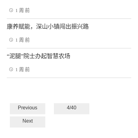
1 周 前
康养赋能，深山小镇闯出振兴路
1 周 前
“泥腿”院士办起智慧农场
1 周 前
Previous
4/40
Next