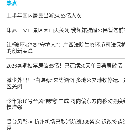
热点
上半年国内居民出游34.63亿人次
印尼一火山景区因山火关闭 我领馆提醒公民暂勿前往
让“破坏者”变“守护人”：广西法院生态环境司法保护
的创新实践
2026暑期档票房破85亿！已连续30天单日票房破亿
减少外出！“白海豚”来势汹汹 多地公交地铁停运、景
区关闭
今年第16号台风“琵鹭”生成 将向偏东方向移动强度缓
慢增强
受台风影响 杭州机场已取消航班388架次 退改签请注
意