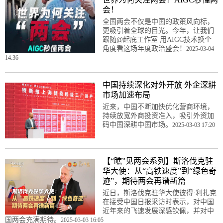
会！
全国两会不仅是中国的政策风向标，
更吸引着全球的目光。今年，让我们
跟随@起底工作室 用AIGC技术换个
角度看这场年度政治盛会！
2025-03-04
14:36
中国持续深化对外开放 外企深耕
市场加速布局
近来，中国不断加快优化营商环境，
持续放宽外商投资准入，吸引外资加
码中国深耕中国市场。
2025-03-03 17:20
【“瞧”见两会系列】斯洛伐克驻
华大使：从“高铁速度”到“绿色奇
迹”，期待两会再谱新篇
近日，斯洛伐克驻华大使彼得·利扎克
在接受中国日报采访时表示，对中国
近年来的飞速发展深感钦佩，并对中
国两会充满期待。
2025-03-03 16:05