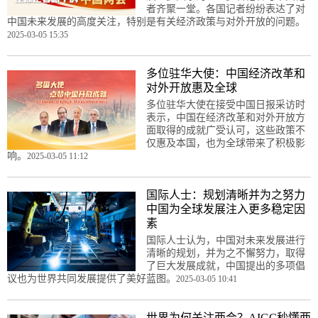
者齐聚一堂。各国记者纷纷表达了对
中国未来发展的高度关注，特别是有关经济政策与对外开放的问题。
2025-03-05 15:35
多位驻华大使：中国经济改革和
对外开放惠及全球
多位驻华大使在接受中国日报采访时
表示，中国在经济改革和对外开放方
面取得的成就广受认可，这些政策不
仅惠及本国，也为全球带来了积极影
响。
2025-03-05 11:12
国际人士：规划清晰并为之努力
中国为全球发展注入更多稳定因
素
国际人士认为，中国对未来发展进行
清晰的规划，并为之不懈努力，取得
了巨大发展成就，中国提出的多项倡
议也为世界共同发展提供了美好蓝图。
2025-03-05 10:41
世界为何关注两会？AIGC秒懂两