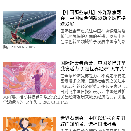
【中国那些事儿】外媒聚焦两
会：中国绿色创新驱动全球可持
续发展
国际社会高度关注中国在协调经济增
长与环境保护方面的举措，以及中国
在绿色转型领域给予发展中国家的帮
助。
2025-03-12 10:30
国际社会看两会：中国多措并举
激发活力 勇担世界经济“火车头”
在全球经济复苏乏力、不确定不稳定
因素增多之际，国际社会高度关注中
国2025年的经济形势。多名专家3月11
日对《中国日报》表示，中国通过扩
大内需、推动科技创新以及促进民营经济发展来激发经济活力，勇担
全球经济的“火车头”。
2025-03-11 17:27
世界看两会：中国以科技创新开
辟广阔前景、造福国际社会