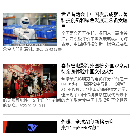
世界看两会｜中国发展成就显著
科技创新和绿色发展理念备受瞩
目
全国两会召开在即，多国人士高度关
注，并积极评价中国发展成就。同时
表示，中国的科技创新、绿色发展理
念令人印象深刻。
2025-03-03 12:06
春节档电影海外圈粉 外国观众期
待亲身体验中国文化魅力
全球最具影响力的电影评分平台之一
IMDb也在一篇评论中写到，《哪吒
2》不仅展示了中国动画的强大力量，
也展现了中国传统神话在现代背景下
的无限可能性。文化遗产与创新的完美融合使中国电影吸引了全世界
的观众。
2025-02-28 16:11
外媒：全球AI创新格局迎
来"DeepSeek时刻"