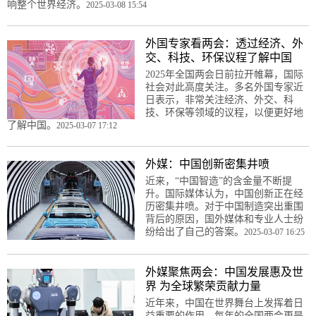
响整个世界经济。
2025-03-08 15:54
外国专家看两会：透过经济、外
交、科技、环保议程了解中国
2025年全国两会日前拉开帷幕，国际
社会对此高度关注。多名外国专家近
日表示，非常关注经济、外交、科
技、环保等领域的议程，以便更好地
了解中国。
2025-03-07 17:12
外媒：中国创新密集井喷
近来，“中国智造”的含金量不断提
升。国际媒体认为，中国创新正在经
历密集井喷。对于中国制造突出重围
背后的原因，国外媒体和专业人士纷
纷给出了自己的答案。
2025-03-07 16:25
外媒聚焦两会：中国发展惠及世
界 为全球繁荣贡献力量
近年来，中国在世界舞台上发挥着日
益重要的作用。每年的全国两会更是