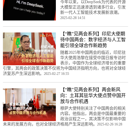
今年以来，以DeepSeek为代表的开源
大模型正迅速渗透到诸多行业，引发
新一代人工智能技术发展新浪潮。
2025-02-28 14:51
【“瞧”见两会系列】印尼大使期
待中国两会：数字经济与人工智
能引领全球合作新趋势
随着2025年中国两会的临近，印尼驻
华大使周浩黎在接受中国日报专访时
表示，中国作为全球经济增长的重要
引擎，其两会的政策决策不仅将为中国经济指明方向，也将对全球经
济复苏产生深远影响。
2025-02-27 16:55
【“瞧”见两会系列】两会新风
向：土耳其驻华大使点赞中国开
放与合作机遇
穆萨大使特别关注了中国两会的相关
内容。他指出，两会是中国最重要的
政治议程之一，其决策不仅影响中国
未来的发展方向，也对全球经济格局产生深远影响。
2025-02-26 16:28