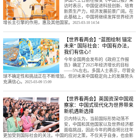
多国人士日前在接受《中国日报》采
访时表示，中国促进科技创新、培育
新质生产力，经济发展前景广阔。在
此基础上，中国将继续发挥世界经济
增长主引擎的作用，惠及其他国家。
2025-03-10 14:54
【世界看两会】“蓝图绘制 锚定
未来” 国际社会：中国有办法，
我们有信心！
今年全国两会发布的《政府工作报
告》确定了2025年经济增长的目标
——5%左右。多国人士表示，尽管全
球不确定性和挑战正在不断增加，但对未来中国稳定向上的发展势头
充满信心。
2025-03-09 15:09
【世界看两会】英国资深中国观
察家：中国式现代化为世界带来
新机遇新选择
贝内特认为，当前国际形势动荡不
安，中国和其他国家以及世界经济都
面临挑战，因此今年的两会将比往年
更加受到国际社会的关注。中国的应对之策，不仅关乎自身，也会影