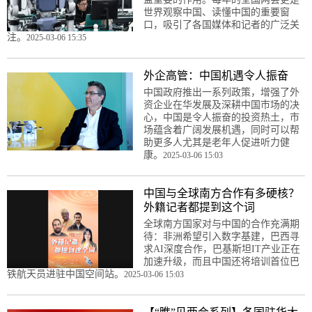
世界观察中国、读懂中国的重要窗
口，吸引了各国媒体和记者的广泛关
注。
2025-03-06 15:35
外企高管：中国机遇令人振奋
中国政府推出一系列政策，增强了外
资企业在华发展及深耕中国市场的决
心，中国是令人振奋的投资热土，市
场蕴含着广阔发展机遇，同时可以帮
助更多人尤其是老年人促进听力健
康。
2025-03-06 15:03
中国与全球南方合作有多硬核？
外籍记者都提到这个词
全球南方国家对与中国的合作充满期
待：非洲希望引入数字基建，巴西寻
求AI深度合作，巴基斯坦IT产业正在
加速升级，而且中国还将培训首位巴
铁航天员进驻中国空间站。
2025-03-06 15:03