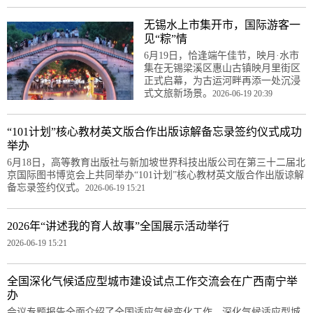
无锡水上市集开市，国际游客一
见“粽”情
6月19日，恰逢端午佳节，映月·水市
集在无锡梁溪区惠山古镇映月里街区
正式启幕，为古运河畔再添一处沉浸
式文旅新场景。
2026-06-19 20:39
“101计划”核心教材英文版合作出版谅解备忘录签约仪式成功
举办
6月18日，高等教育出版社与新加坡世界科技出版公司在第三十二届北
京国际图书博览会上共同举办“101计划”核心教材英文版合作出版谅解
备忘录签约仪式。
2026-06-19 15:21
2026年“讲述我的育人故事”全国展示活动举行
2026-06-19 15:21
全国深化气候适应型城市建设试点工作交流会在广西南宁举
办
会议专题报告全面介绍了全国适应气候变化工作、深化气候适应型城