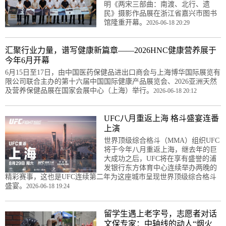
明《两宋三部曲：南渡、北行、遗
民》摄影作品展在浙江省嘉兴市图书
馆隆重开幕。
2026-06-18 20:29
汇聚行业力量，谱写健康新篇章——2026HNC健康营养展于
今年6月开幕
6月15日至17日，由中国医药保健品进出口商会与上海博华国际展览有
限公司联合主办的第十六届中国国际健康产品展览会、2026亚洲天然
及营养保健品展在国家会展中心（上海）举行。
2026-06-18 20:12
UFC八月重返上海 格斗盛宴连番
上演
世界顶级综合格斗（MMA）组织UFC
将于今年八月重返上海，继去年的巨
大成功之后，UFC将在享有盛誉的浦
发银行东方体育中心连续举办两晚的
精彩赛事，这也是UFC连续第二年为这座城市呈现世界顶级综合格斗
盛宴。
2026-06-18 19:24
留学生遇上老字号，志愿者对话
文保专家：中轴线的动人“烟火