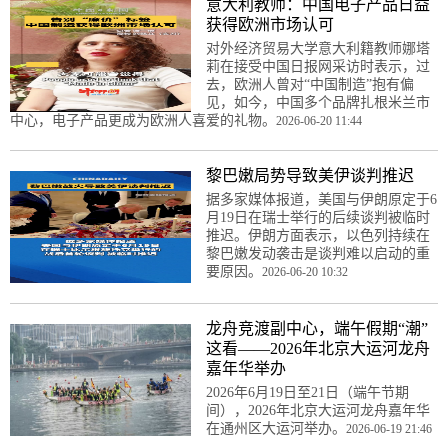
意大利教师：中国电子产品日益
获得欧洲市场认可
对外经济贸易大学意大利籍教师娜塔
莉在接受中国日报网采访时表示，过
去，欧洲人曾对“中国制造”抱有偏
见，如今，中国多个品牌扎根米兰市
中心，电子产品更成为欧洲人喜爱的礼物。
2026-06-20 11:44
黎巴嫩局势导致美伊谈判推迟
据多家媒体报道，美国与伊朗原定于6
月19日在瑞士举行的后续谈判被临时
推迟。伊朗方面表示，以色列持续在
黎巴嫩发动袭击是谈判难以启动的重
要原因。
2026-06-20 10:32
龙舟竞渡副中心，端午假期“潮”
这看——2026年北京大运河龙舟
嘉年华举办
2026年6月19日至21日（端午节期
间），2026年北京大运河龙舟嘉年华
在通州区大运河举办。
2026-06-19 21:46