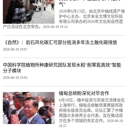
气”
2026年6月13日，由北京中轴线遗产保
护中心主办、北京未名文博文化科技
有限公司承办的2026年文化和自然遗
产日活动在北京举办。
2026-06-18 19:14
《自然》：岩石风化碳汇可部分抵消多年冻土融化碳排放
2026-06-18 19:07
中国科学院植物所种康研究团队发现水稻"耐寒氮高效"智能
分子模块
2026-06-18 19:05
缅甸总统盼深化对华合作
6月18日，缅中投资与贸易交流峰会在
上海举行，缅甸总统敏昂莱携联邦政
府部长级官员出席。论坛汇聚了中缅
两国众多商界企业代表，旨在推动双
方在多个领域的务实合作。
2026-06-18
18:57