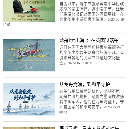
自古以来，端午节就承载着中华民族
浓厚的家国情怀。这个端午节，让我
们重温总书记对家国的深情牵挂，在
文化传承中感悟家国情深。
2026-06-19
10:05
龙舟也“出海”：在英国过端午
近日在英国大曼彻斯特索尔福德举行
的全英中华端午龙舟会热闹非凡，吸
引来自各地的民众共赴这场文化盛
会。
2026-06-19 10:00
从龙舟竞渡，到和平守护
端午节承载着团结协作、坚韧不屈与
同舟共济的精神。这份力量同样激励
着中国军人，他们在万里海疆上，守
护着国家的和平与安宁。
2026-06-19
09:42
画卷寻趣，看古人花式过端午