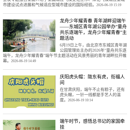
市建设试点进展和气候适应型城市建设的国际经验。
2026-06-19 15:19
龙舟少年耀青春 青年湖畔迎端午
——东城区青年湖公园举办“童舟
共乐逐端午，龙舟少年耀青春”主
题活动
6月19日上午，由北京市东城区青年湖
公园管理处主办的2026年“童舟共乐逐
端午，龙舟少年耀青春”端午节主题活动在风景秀丽的青年湖畔拉开帷
幕。
2026-06-19 14:49
庆阳虎头帽：陇东有虎，衔福人
间
在甘肃庆阳，端午不止有粽子，还有
虎头帽，一针一线都是手艺人的温
度。
2026-06-19 10:14
端午时节，感悟总书记的家国牵
挂