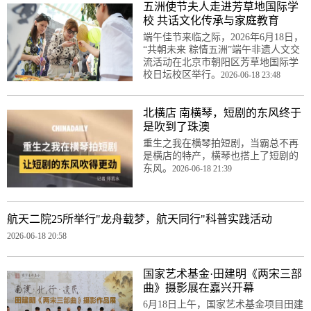
五洲使节夫人走进芳草地国际学
校 共话文化传承与家庭教育
端午佳节来临之际，2026年6月18日，
“共朝未来 粽情五洲”端午非遗人文交
流活动在北京市朝阳区芳草地国际学
校日坛校区举行。
2026-06-18 23:48
北横店 南横琴，短剧的东风终于
是吹到了珠澳
重生之我在横琴拍短剧，当霸总不再
是横店的特产，横琴也搭上了短剧的
东风。
2026-06-18 21:39
航天二院25所举行"龙舟载梦，航天同行"科普实践活动
2026-06-18 20:58
国家艺术基金·田建明《两宋三部
曲》摄影展在嘉兴开幕
6月18日上午，国家艺术基金项目田建