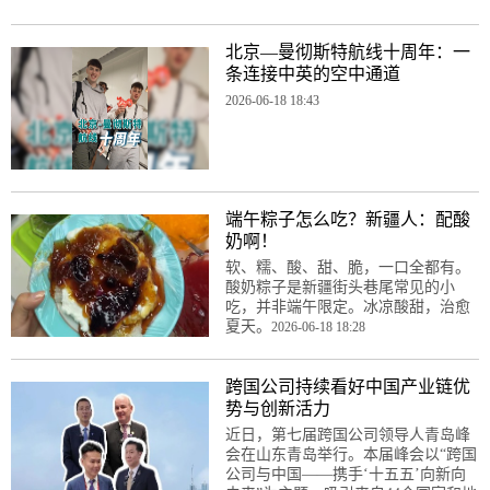
北京—曼彻斯特航线十周年：一
条连接中英的空中通道
2026-06-18 18:43
端午粽子怎么吃？新疆人：配酸
奶啊！
软、糯、酸、甜、脆，一口全都有。
酸奶粽子是新疆街头巷尾常见的小
吃，并非端午限定。冰凉酸甜，治愈
夏天。
2026-06-18 18:28
跨国公司持续看好中国产业链优
势与创新活力
近日，第七届跨国公司领导人青岛峰
会在山东青岛举行。本届峰会以“跨国
公司与中国——携手‘十五五’向新向