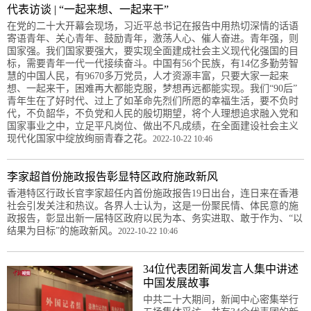
代表访谈 | “一起来想、一起来干”
在党的二十大开幕会现场，习近平总书记在报告中用热切深情的话语
寄语青年、关心青年、鼓励青年，激荡人心、催人奋进。青年强，则
国家强。我们国家要强大，要实现全面建成社会主义现代化强国的目
标，需要青年一代一代接续奋斗。中国有56个民族，有14亿多勤劳智
慧的中国人民，有9670多万党员，人才资源丰富，只要大家一起来
想、一起来干，困难再大都能克服，梦想再远都能实现。我们“90后”
青年生在了好时代、过上了如革命先烈们所愿的幸福生活，要不负时
代，不负韶华，不负党和人民的殷切期望，将个人理想追求融入党和
国家事业之中，立足平凡岗位、做出不凡成绩，在全面建设社会主义
现代化国家中绽放绚丽青春之花。
2022-10-22 10:46
李家超首份施政报告彰显特区政府施政新风
香港特区行政长官李家超任内首份施政报告19日出台，连日来在香港
社会引发关注和热议。各界人士认为，这是一份聚民情、体民意的施
政报告，彰显出新一届特区政府以民为本、务实进取、敢于作为、“以
结果为目标”的施政新风。
2022-10-22 10:46
34位代表团新闻发言人集中讲述
中国发展故事
中共二十大期间，新闻中心密集举行