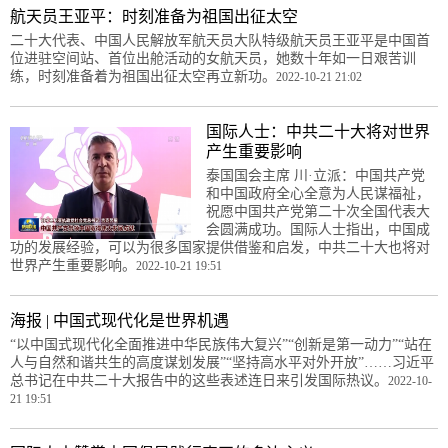
航天员王亚平：时刻准备为祖国出征太空
二十大代表、中国人民解放军航天员大队特级航天员王亚平是中国首
位进驻空间站、首位出舱活动的女航天员，她数十年如一日艰苦训
练，时刻准备着为祖国出征太空再立新功。
2022-10-21 21:02
国际人士：中共二十大将对世界
产生重要影响
泰国国会主席 川·立派：中国共产党
和中国政府全心全意为人民谋福祉，
祝愿中国共产党第二十次全国代表大
会圆满成功。国际人士指出，中国成
功的发展经验，可以为很多国家提供借鉴和启发，中共二十大也将对
世界产生重要影响。
2022-10-21 19:51
海报 | 中国式现代化是世界机遇
“以中国式现代化全面推进中华民族伟大复兴”“创新是第一动力”“站在
人与自然和谐共生的高度谋划发展”“坚持高水平对外开放”……习近平
总书记在中共二十大报告中的这些表述连日来引发国际热议。
2022-10-
21 19:51