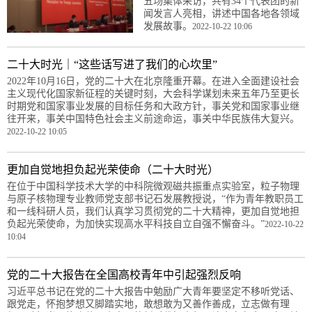
五场集体采访，共有34个代表团的新
闻发言人亮相，讲述中国各地各领域
发展故事。
2022-10-22 10:06
二十大时光｜“这些话写进了我们的心坎里”
2022年10月16日，党的二十大在北京隆重开幕。在进入全面建设社会
主义现代化国家新征程的关键时刻，大会科学谋划未来五年乃至更长
时期党和国家事业发展的目标任务和大政方针，事关党和国家事业继
往开来，事关中国特色社会主义前途命运，事关中华民族伟大复兴。
2022-10-22 10:05
更加自觉地担负起光荣使命（二十大时光）
在位于中国科学技术大学的中科院微观磁共振重点实验室，粒子物理
与原子核物理专业教师党支部书记石发展教授说，“作为青年教职员工
和一线科研人员，我们认真学习贯彻党的二十大精神，更加自觉地担
负起光荣使命，为加快实现高水平科技自立自强不懈奋斗。”
2022-10-22
10:04
党的二十大报告在全国高校青年中引起强烈反响
习近平总书记在党的二十大报告中勉励广大青年要坚定不移听党话、
跟党走，怀抱梦想又脚踏实地，敢想敢为又善作善成，立志做有理