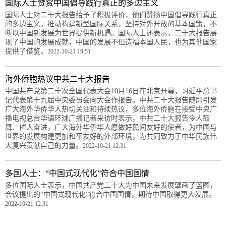
国际人士赞赏中国倡导践行真正的多边主义
国际人士对二十大报告给予了积极评价，他们赞扬中国倡导践行真正
的多边主义，推动构建新型国际关系，坚持对外开放的基本国策，不
断以中国新发展为世界提供新机遇。国际人士还表示，二十大报告展
现了中国的发展成就，中国的发展不但造福本国人民，也为其他国家
提供了借鉴。
2022-10-21 19:51
海外侨胞热议中共二十大报告
中国共产党第二十次全国代表大会10月16日在北京开幕，习近平总书
记代表第十九届中央委员会向大会作报告。中共二十大报告随即引发
广大海外华侨华人热切关注和持续热议，多位海外侨胞在接受中央广
播电视总台华语环球广播记者采访时表示，中共二十大报告令人鼓
舞、催人奋进，广大海外华侨华人愿做好民间友好的使者，为中国与
世界的发展构建更加和平友好的外部环境，为共同致力于中华民族伟
大复兴贡献自己的力量。
2022-10-21 12:31
多国人士：“中国式现代化”符合中国国情
多位国际人士表示，中国共产党二十大为中国未来发展擘画了蓝图，
会议提出的“中国式现代化”符合中国国情，期待中国取得更大发展。
2022-10-21 12:31