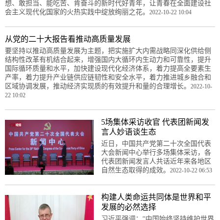
想、敢担当、能吃苦、肯奋斗的新时代好青年，让青春在全面建设社
会主义现代化国家的火热实践中绽放绚丽之花。
2022-10-22 10:04
从党的二十大报告看推动高质量发展
要坚持以推动高质量发展为主题，把实施扩大内需战略同深化供给侧
结构性改革有机结合起来，增强国内大循环内生动力和可靠性，提升
国际循环质量和水平，加快建设现代化经济体系，着力提高全要素生
产率，着力提升产业链供应链韧性和安全水平，着力推进城乡融合和
区域协调发展，推动经济实现质的有效提升和量的合理增长。
2022-10-
22 10:02
5场集体采访收官 代表团新闻发
言人妙语谈生态
近日，中国共产党第二十次全国代表
大会新闻中心举行多场集体采访，各
代表团新闻发言人共话近年来各地区
自然生态取得的成效。
2022-10-22 06:53
构建人类命运共同体是世界和平
发展的必然选择
习近平强调：“中国始终坚持维护世界