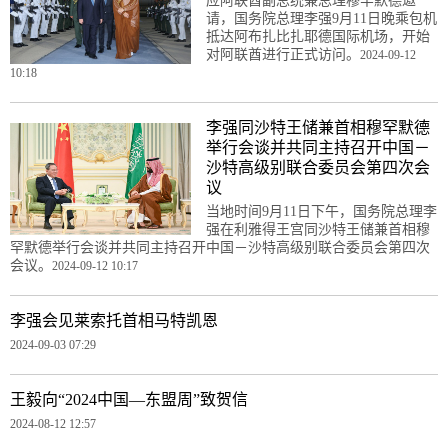
应阿联酋副总统兼总理穆罕默德邀
请，国务院总理李强9月11日晚乘包机
抵达阿布扎比扎耶德国际机场，开始
对阿联酋进行正式访问。
2024-09-12
10:18
李强同沙特王储兼首相穆罕默德
举行会谈并共同主持召开中国－
沙特高级别联合委员会第四次会
议
当地时间9月11日下午，国务院总理李
强在利雅得王宫同沙特王储兼首相穆
罕默德举行会谈并共同主持召开中国－沙特高级别联合委员会第四次
会议。
2024-09-12 10:17
李强会见莱索托首相马特凯恩
2024-09-03 07:29
王毅向“2024中国—东盟周”致贺信
2024-08-12 12:57