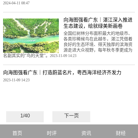
2024-04-11 08:47
向海图强看广东｜湛江深入推进
生态建设，绘就绿美新画卷
全国红树林分布面积最大的地级市、
各类珍稀候鸟在此越冬，湛江凭借着
良好的生态环境、得天独厚的滨海资
源走进大众视野，每年秋冬季更成为
名副其实的“鸟的天堂”。
2023-11-09 14:23
向海图强看广东｜打造蔚蓝名片，粤西海洋经济齐发力
2023-11-09 14:23
1/40
下一页
首页
时评
资讯
财经