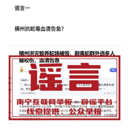
谣言一
横州抗蛇毒血清告急？