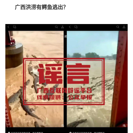
广西洪涝有鳄鱼逃出？