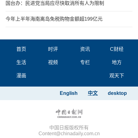
国台办：民进党当局应尽快取消所有人为限制
今年上半年海南离岛免税购物金额超199亿元
首页
时评
资讯
C财经
生活
视频
专栏
地方
漫画
观天下
English
中文
desktop
中国日报版权所有
Content@chinadaily.com.cn