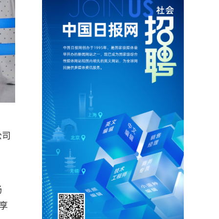
公司
畅
享