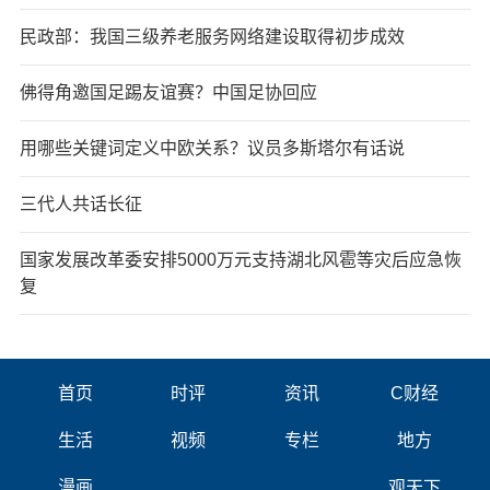
民政部：我国三级养老服务网络建设取得初步成效
佛得角邀国足踢友谊赛？中国足协回应
用哪些关键词定义中欧关系？议员多斯塔尔有话说
三代人共话长征
国家发展改革委安排5000万元支持湖北风雹等灾后应急恢
复
首页
时评
资讯
C财经
生活
视频
专栏
地方
漫画
观天下