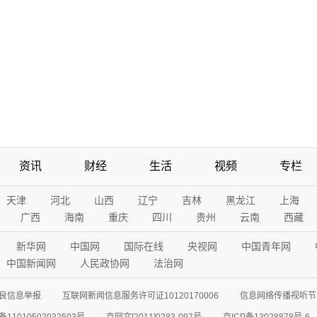
资讯
财经
生活
视频
专栏
天津
河北
山西
辽宁
吉林
黑龙江
上海
广西
海南
重庆
四川
贵州
云南
西藏
新华网
中国网
国际在线
央视网
中国青年网
中国新闻网
人民政协网
法治网
良信息举报
互联网新闻信息服务许可证10120170006
信息网络传播视听节目
11010502032503号
京网文[2011]0283-097号
京ICP备13028878号-6