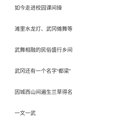
如今走进校园课间操
滩里水龙灯、武冈傩舞等
武舞相融的民俗盛行乡间
武冈还有一个名字“都梁”
因城西山间遍生兰草得名
一文一武