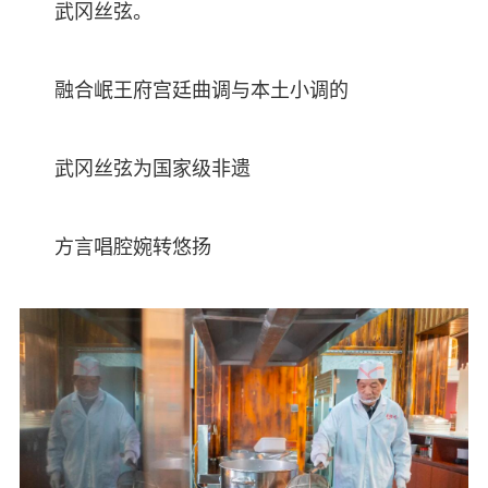
武冈丝弦。
融合岷王府宫廷曲调与本土小调的
武冈丝弦为国家级非遗
方言唱腔婉转悠扬