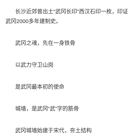
长沙近郊曾出土“武冈长印”西汉石印一枚，印证
武冈2000多年建制史。
武冈之魂，先在一身铁骨
以武力守卫山岗
是武冈最本初的使命
城墙，是武冈“武”字的筋骨
武冈城墙始建于宋代，夯土结构