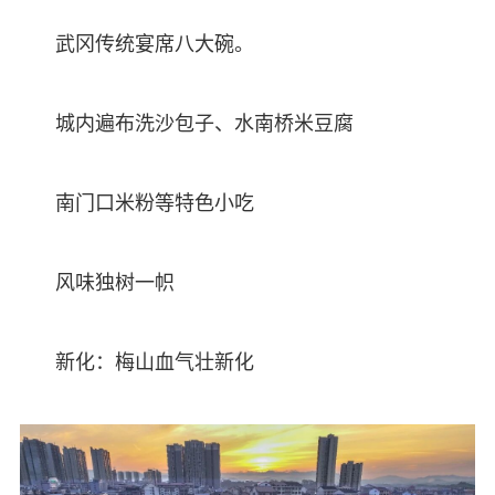
武冈传统宴席八大碗。
城内遍布洗沙包子、水南桥米豆腐
南门口米粉等特色小吃
风味独树一帜
新化：梅山血气壮新化