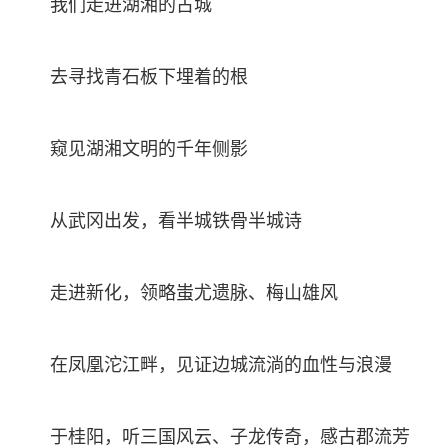
我们走进湖湘的古城
去寻找青石板下埋着的根
窥见湖湘文明的千年侧影
从武冈出发，看半城铁骨半城诗
走进新化，领略蚩尤遗脉、梅山雄风
在凤凰沱江畔，见证边城流淌的血性与浪漫
于桂阳，听三国风云、子龙传奇，感古郡流芳