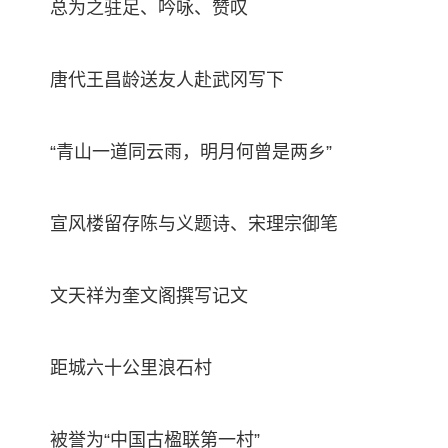
总为之驻足、吟咏、赞叹
唐代王昌龄送友人赴武冈写下
“青山一道同云雨，明月何曾是两乡”
宣风楼留存陈与义题诗、宋理宗御笔
文天祥为奎文阁撰写记文
距城六十公里浪石村
被誉为“中国古楹联第一村”