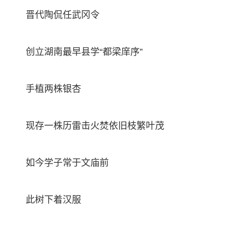
晋代陶侃任武冈令
创立湖南最早县学“都梁庠序”
手植两株银杏
现存一株历雷击火焚依旧枝繁叶茂
如今学子常于文庙前
此树下着汉服