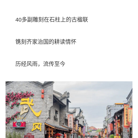
40多副雕刻在石柱上的古楹联
镌刻齐家治国的耕读情怀
历经风雨，流传至今