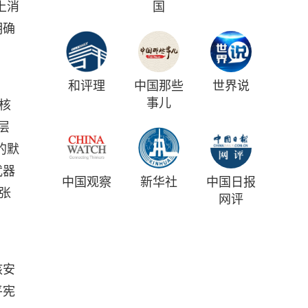
上消
国
明确
和评理
中国那些
世界说
事儿
无核
层
的默
武器
中国观察
新华社
中国日报
张
网评
核安
平宪