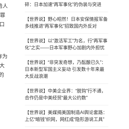
碎：日本加速“再军事化”的伪装与突进
给人
犯罪
【世界说】野心昭然！日本安保情报军备
口
多线推进“再军事化”招致国内外反对
。
【世界说】以“激活军工”为名，行“再军事
化”之实——日本军事野心加剧内外担忧
作为
【世界说】“非突发奇想，乃酝酿已久”：
大
日本新型军国主义妄动 引发数十年来最
的
大反战浪潮
【世界说】中美企业界：“脱钩”行不通，
合作仍是中美经贸“最大公约数”
【世界说】美媒揭美国制造AI舆论套路：
上亿“暗钱”织网，网红成“隐形游说工具”