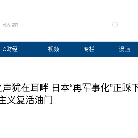
站内搜索
C财经
视频
专栏
漫画
声犹在耳畔 日本“再军事化”正踩
主义复活油门