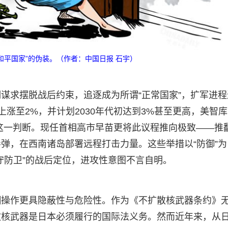
和平国家”的伪装。（作者：中国日报 石宇）
谋求摆脱战后约束，追逐成为所谓“正常国家”，扩军进程
上涨至2%，并计划2030年代初达到3%甚至更高，美智
佐证了这一判断。现任首相高市早苗更将此议程推向极致——推
弹，在西南诸岛部署远程打击力量。这些举措以“防御”为
守防卫”的战后定位，进攻性意图不言自明。
糊操作更具隐蔽性与危险性。作为《不扩散核武器条约》
散核武器是日本必须履行的国际法义务。然而近年来，从