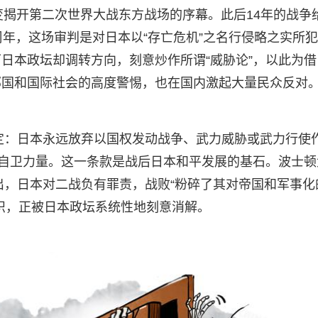
八”事变揭开第二次世界大战东方战场的序幕。此后14年的战争
周年，这场审判是对日本以“存亡危机”之名行侵略之实所
日本政坛却调转方向，刻意炒作所谓“威胁论”，以此为借
邻国和国际社会的高度警惕，也在国内激起大量民众反对
规定：日本永远放弃以国权发动战争、武力威胁或武力行使
的自卫力量。这一条款是战后日本和平发展的基石。波士顿
就曾指出，日本对二战负有罪责，战败“粉碎了其对帝国和军事化
识，正被日本政坛系统性地刻意消解。