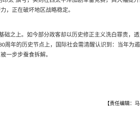
的印太”旗号，实则在西太平洋加剧军备竞赛，其大幅提升
潜力，正在破坏地区战略稳定。
的基础之上。如今部分政客却以历史修正主义洗白罪责，透
庭80周年的历史节点上，国际社会需清醒认识到：当年为
正被一步步蚕食拆解。
【责任编辑：马