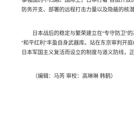
事强国的不归路。国际上，日本打着“自由开放
防务开支、部署的远程打击力量以及隐蔽的核
日本战后的稳定与繁荣建立在“专守防卫”
“和平红利”丰盈自身武器库。站在东京审判开
日本军国主义复活而设立的制度与道义防线，
（编辑：马芮 审校：高琳琳 韩鹤）