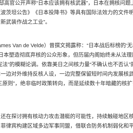
邸高官公开声称“日本应该拥有核武器”，日本在拥核问题
《波茨坦公告》《日本投降书》等具有国际法效力的文件
重新武装作战之工业”。
s Van de Velde）曾撰文揭露称：“日本战后标榜的‘
”日本塑造彻底弃核的公众形象，但历届内阁始终未从法理
法”的模糊论调。依靠美日之间核力量“不确认也不否认”
本一边对外维持反核人设，一边完整保留短时间内发展核
三原则”，绝非临时政策转向，而是延续数十年暗藏的核扩
，还在探讨拥有核动力攻击潜艇的可能性，持续触碰地区
、菲律宾构建区域多边军事同盟，借联合防务机制弱化和