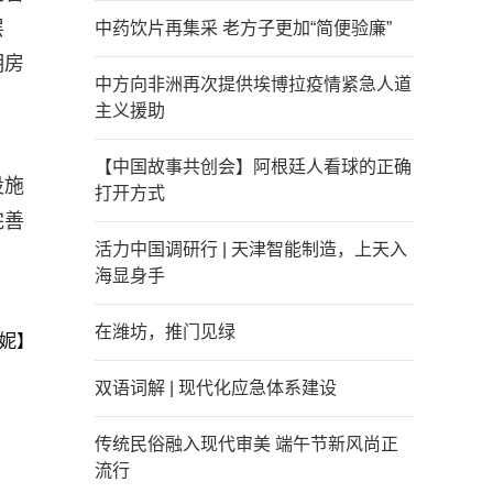
层
中药饮片再集采 老方子更加“简便验廉”
明房
中方向非洲再次提供埃博拉疫情紧急人道
主义援助
【中国故事共创会】阿根廷人看球的正确
设施
打开方式
完善
活力中国调研行 | 天津智能制造，上天入
海显身手
在潍坊，推门见绿
妮】
双语词解 | 现代化应急体系建设
传统民俗融入现代审美 端午节新风尚正
流行