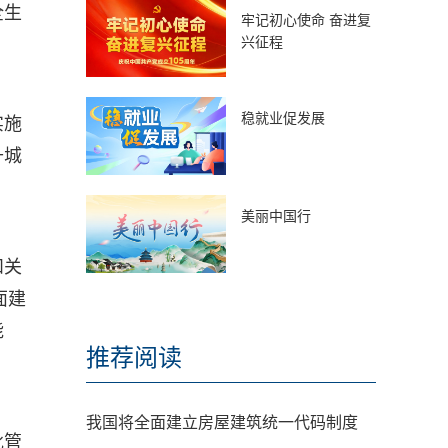
全生
牢记初心使命 奋进复
兴征程
稳就业促发展
实施
升城
美丽中国行
和关
面建
能
推荐阅读
我国将全面建立房屋建筑统一代码制度
批管