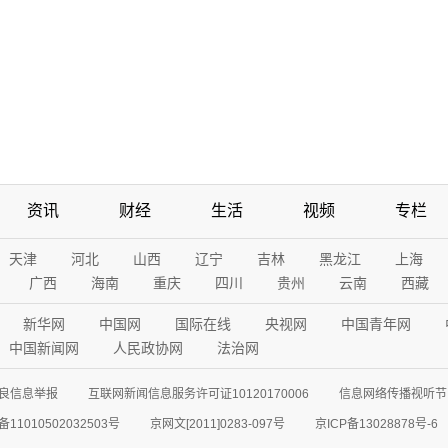
资讯
财经
生活
视频
专栏
天津
河北
山西
辽宁
吉林
黑龙江
上海
广西
海南
重庆
四川
贵州
云南
西藏
新华网
中国网
国际在线
央视网
中国青年网
中国新闻网
人民政协网
法治网
良信息举报
互联网新闻信息服务许可证10120170006
信息网络传播视听节目
11010502032503号
京网文[2011]0283-097号
京ICP备13028878号-6