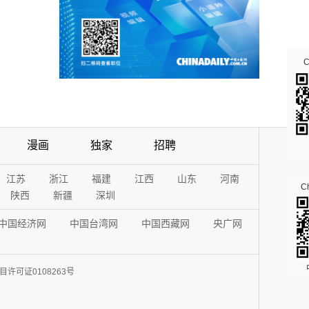
漫画
独家
招聘
江苏
浙江
福建
江西
山东
河南
Ch
陕西
新疆
深圳
中国经济网
中国台湾网
中国西藏网
央广网
许可证0108263号