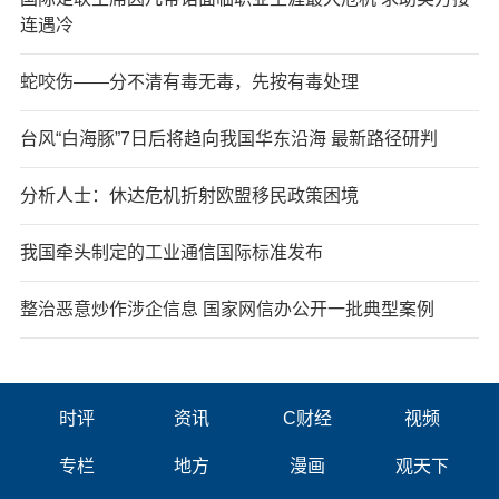
连遇冷
蛇咬伤——分不清有毒无毒，先按有毒处理
台风“白海豚”7日后将趋向我国华东沿海 最新路径研判
分析人士：休达危机折射欧盟移民政策困境
我国牵头制定的工业通信国际标准发布
整治恶意炒作涉企信息 国家网信办公开一批典型案例
时评
资讯
C财经
视频
专栏
地方
漫画
观天下