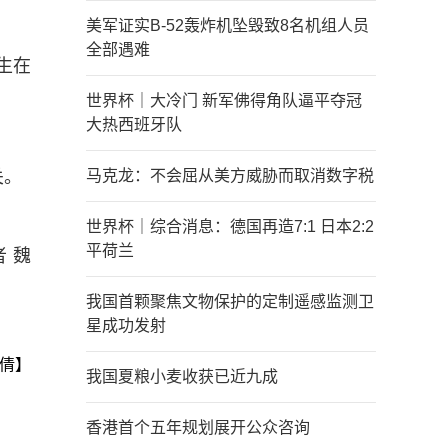
美军证实B-52轰炸机坠毁致8名机组人员
全部遇难
生在
世界杯｜大冷门 新军佛得角队逼平夺冠
大热西班牙队
关。
马克龙：不会屈从美方威胁而取消数字税
世界杯｜综合消息：德国再造7:1 日本2:2
平荷兰
 魏
我国首颗聚焦文物保护的定制遥感监测卫
星成功发射
倩】
我国夏粮小麦收获已近九成
香港首个五年规划展开公众咨询