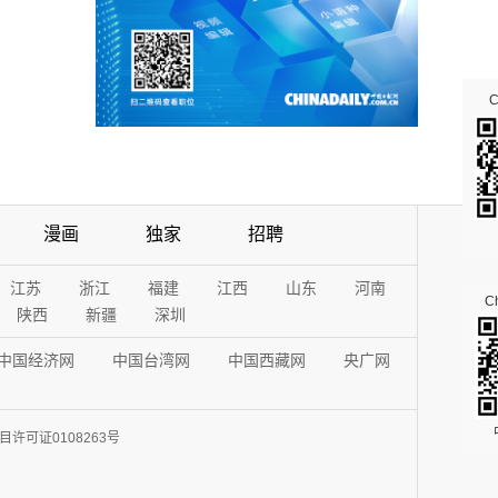
漫画
独家
招聘
江苏
浙江
福建
江西
山东
河南
Ch
陕西
新疆
深圳
中国经济网
中国台湾网
中国西藏网
央广网
许可证0108263号