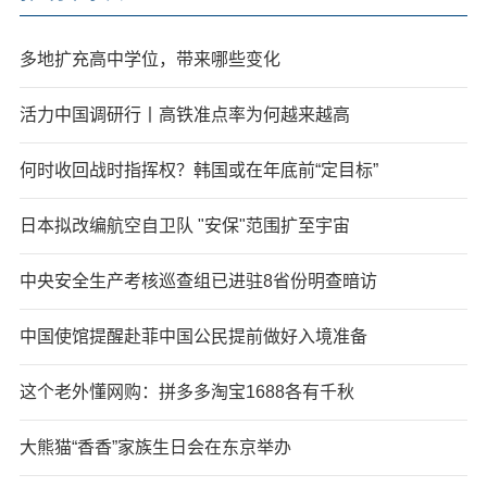
多地扩充高中学位，带来哪些变化
活力中国调研行丨高铁准点率为何越来越高
何时收回战时指挥权？韩国或在年底前“定目标”
日本拟改编航空自卫队 "安保"范围扩至宇宙
中央安全生产考核巡查组已进驻8省份明查暗访
中国使馆提醒赴菲中国公民提前做好入境准备
这个老外懂网购：拼多多淘宝1688各有千秋
大熊猫“香香”家族生日会在东京举办