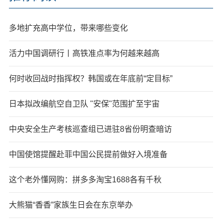
多地扩充高中学位，带来哪些变化
活力中国调研行丨高铁准点率为何越来越高
何时收回战时指挥权？韩国或在年底前“定目标”
日本拟改编航空自卫队 "安保"范围扩至宇宙
中央安全生产考核巡查组已进驻8省份明查暗访
中国使馆提醒赴菲中国公民提前做好入境准备
这个老外懂网购：拼多多淘宝1688各有千秋
大熊猫“香香”家族生日会在东京举办