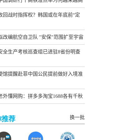
中国调研行丨高铁准点率为何越来越高
收回战时指挥权？韩国或在年底前“定
拟改编航空自卫队 "安保"范围扩至宇宙
安全生产考核巡查组已进驻8省份明查
使馆提醒赴菲中国公民提前做好入境准
老外懂网购：拼多多淘宝1688各有千秋
换一批
你推荐