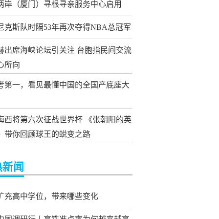
两岸（厦门）寻根寻亲服务中心启用
尼克斯队时隔53年再次夺得NBA总冠军
赫出席海峡论坛引关注 台胞指民间交流
心所向
考第一，看见最懂中国的全国产底座大
岁梅西将第六次征战世界杯 《张朝阳的英
》带你回顾球王的蜕变之路
热新闻
扩充高中学位，带来哪些变化