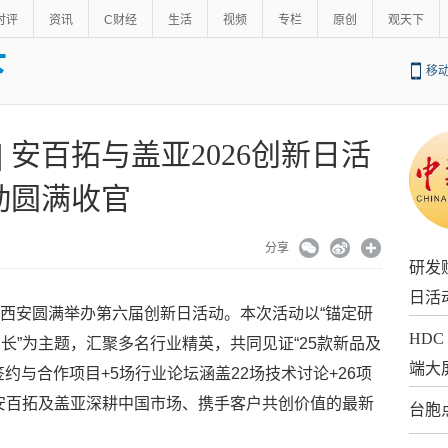
时评
资讯
C财经
生活
视频
专栏
原创
观天下
下
移
| 安百拓与盖亚2026创新日活
动圆满收官
分享
研发赋
日活
亚在西安圆满举办第六届创新日活动。本次活动以“锚定研
HDC
长”为主题，汇聚多名行业精英，共同见证“25款新品及
端大
签约与合作项目+5场行业论坛涵盖22场技术讨论+26项
安百拓及盖亚深耕中国市场、携手客户共创价值的最新
台胞