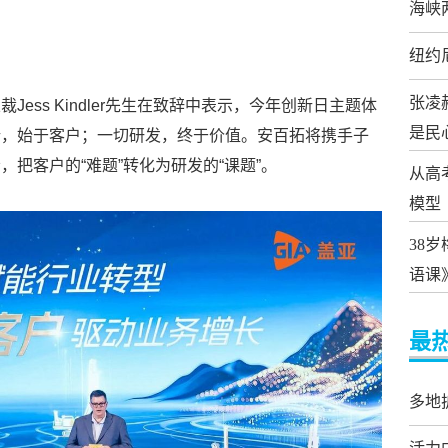
海峡
纽约
张凌
ess Kindler先生在致辞中表示，今年创新日主题体
是民
新，始于客户；一切研发，终于价值。安百拓将携手子
把客户的“难题”转化为研发的“课题”。
从高
模型
38
语课
最
多地