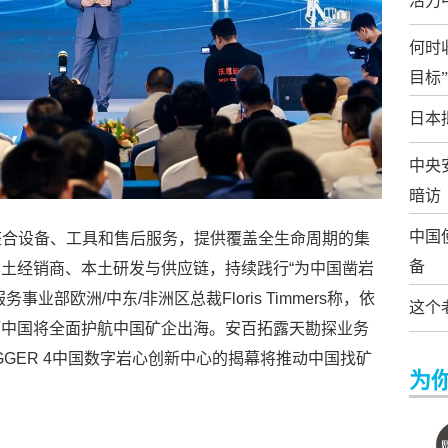
活力
何时
目标”
日本
中央
暗访
中国
将整合设备、工具和售后服务，提供覆盖全生命周期的集
备
土经销商、本土研发与供应链，持续践行“为中国凿岩
业部欧洲/中东/非洲区总裁Floris Timmers称，依
这个
拓中国将全面护航中国矿企出海。安百拓露天勘探业务
YLOGGER 4中国数字岩心创新中心的揭幕将推动中国找矿
为