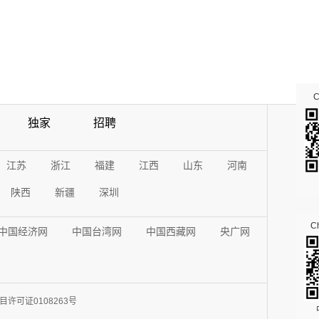
独家
招聘
江苏
浙江
福建
江西
山东
河南
陕西
新疆
深圳
Ch
中国经济网
中国台湾网
中国西藏网
央广网
许可证0108263号