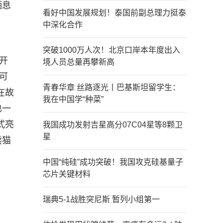
栖息
看好中国发展规划！泰国前副总理力挺泰
中深化合作
突破1000万人次！北京口岸本年度出入
开
境人员总量再攀新高
可
青春华章 丝路逐光丨巴基斯坦留学生：
在故
我在中国学“种菜”
也一
式亮
我国成功发射吉星高分07C04星等8颗卫
星
熊猫
中国“纯硅”成功突破！我国攻克硅基量子
芯片关键材料
瑞典5-1战胜突尼斯 暂列小组第一