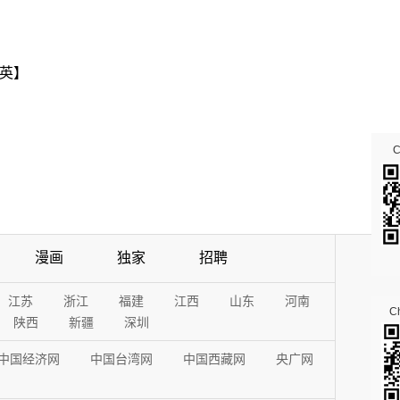
英】
漫画
独家
招聘
江苏
浙江
福建
江西
山东
河南
Ch
陕西
新疆
深圳
中国经济网
中国台湾网
中国西藏网
央广网