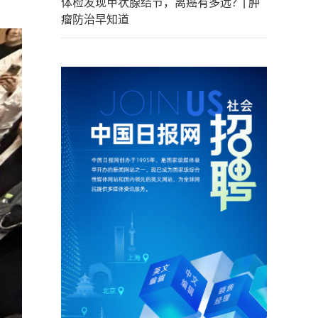
体检发现甲状腺结节，离癌有多远？| 肿
瘤防治早知道