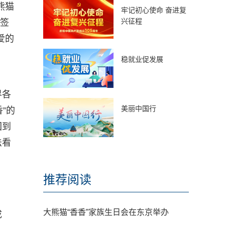
熊猫
牢记初心使命 奋进复
兴征程
抽签
爱的
稳就业促发展
界各
美丽中国行
”的
回到
法看
推荐阅读
大熊猫“香香”家族生日会在东京举办
成