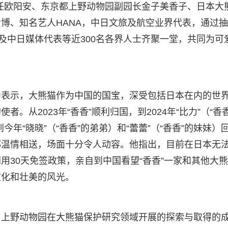
任欧阳安、东京都上野动物园副园长金子美香子、日本大
博、知名艺人HANA，中日文旅及航空业界代表，通过
及中日媒体代表等近300名各界人士齐聚一堂，共同为可
中表示，大熊猫作为中国的国宝，深受包括日本在内的世
从2023年“香香”顺利归国，到2024年“比力”（“香香
今年“晓晓”（“香香”的弟弟）和“蕾蕾”（“香香”的妹妹）
都温情相送，场面十分令人动容。他指出，目前在日本无
用30天免签政策，亲自到中国看望“香香”一家和其他大熊
文化和壮美的风光。
了上野动物园在大熊猫保护研究领域开展的探索与取得的