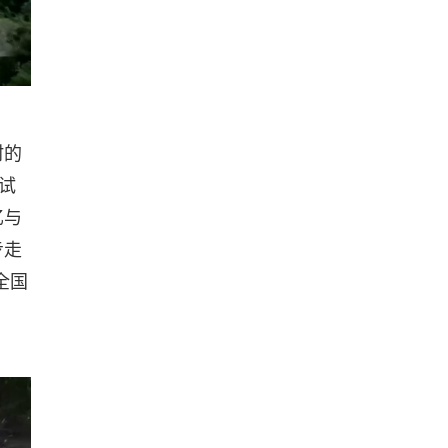
村的
试
忆与
步走
全国