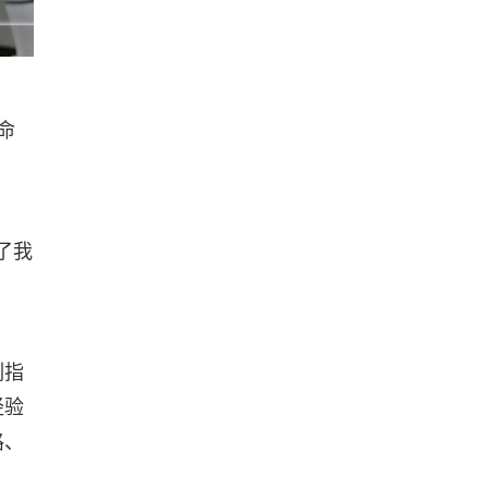
命
了我
刻指
经验
路、