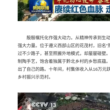
殷殷嘱托化作强大动力。从精神传承到生
强大力量。位于遵义西部山区的花茂村，旧名“
过不少路子，甚至照搬外地模式，却屡屡碰壁
制陶手艺，饱含着独属于黔北乡村的乡愁底蕴
出了自己的路。十年间，村集体收入从16万元跃
乡村振兴示范村。