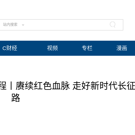
站内搜索
C财经
视频
专栏
漫画
程丨赓续红色血脉 走好新时代长
路