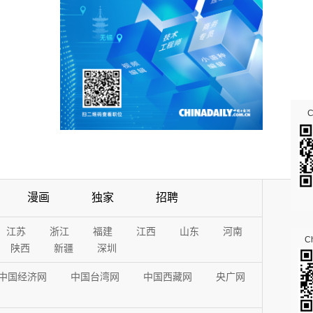
漫画
独家
招聘
江苏
浙江
福建
江西
山东
河南
Ch
陕西
新疆
深圳
中国经济网
中国台湾网
中国西藏网
央广网