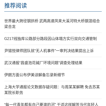
推荐阅读
世界最大跨径钢拱桥 武两高速凤来大溪河特大桥钢混组合
梁合龙
G217线独库公路部分路段因山体塌方实行双向交通管制
尹锡悦律师团队就“无人机事件”一审判决结果提出上诉
武汉通报“昌盛泡花碱厂环境问题”调查处理结果
伊朗方面公布伊美谅解备忘录新细节
上海大学通报论文数据存疑问题：与周某某解聘 免去苏某
某院长职务
“每一代青年都有自己要渡的河” 于适这样解答当代年轻人