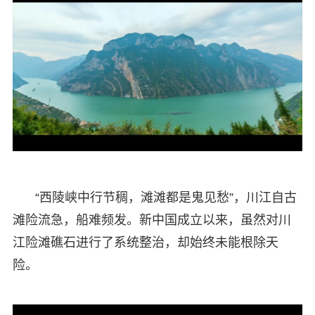
“西陵峡中行节稠，滩滩都是鬼见愁”，川江自古
滩险流急，船难频发。新中国成立以来，虽然对川
江险滩礁石进行了系统整治，却始终未能根除天
险。