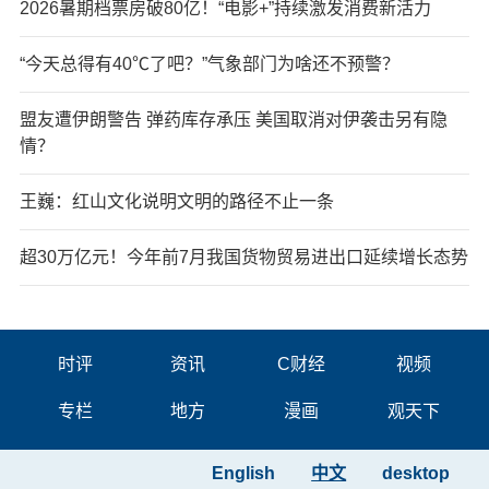
2026暑期档票房破80亿！“电影+”持续激发消费新活力
“今天总得有40℃了吧？”气象部门为啥还不预警？
盟友遭伊朗警告 弹药库存承压 美国取消对伊袭击另有隐
情？
王巍：红山文化说明文明的路径不止一条
超30万亿元！今年前7月我国货物贸易进出口延续增长态势
时评
资讯
C财经
视频
专栏
地方
漫画
观天下
English
中文
desktop