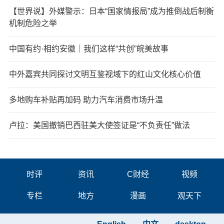
【世界说】外媒警示：日本“国家情报局”成为推倒战后制衡
机制危险之举
中国有约·相约安徽｜我们这样“共创”皖美故事
中外嘉宾共同探讨文明互鉴视域下的红山文化核心价值
多地购车补贴再加码 助力汽车消费市场升温
卢拉：美国撤销巴西驻美大使签证是“不负责任”做法
时评
资讯
C财经
视频
专栏
地方
漫画
观天下