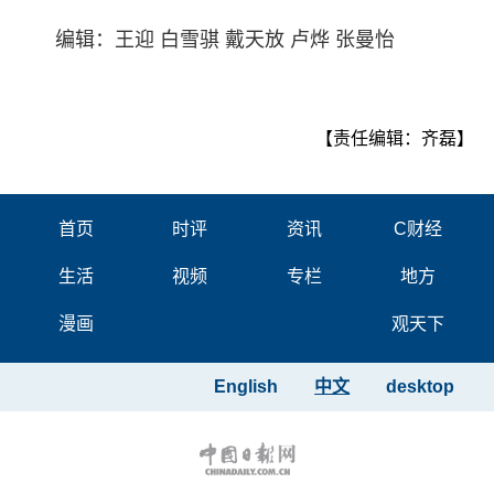
编辑：王迎 白雪骐 戴天放 卢烨 张曼怡
【责任编辑：齐磊】
首页
时评
资讯
C财经
生活
视频
专栏
地方
漫画
观天下
English
中文
desktop