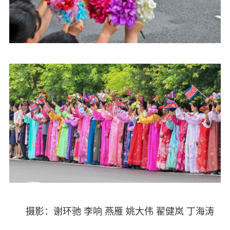
摄影：谢环驰 李响 燕雁 姚大伟 翟健岚 丁海涛