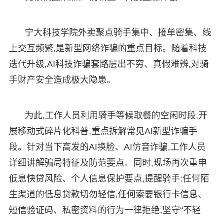
宁大科技学院外卖聚点骑手集中、接单密集、线
上交互频繁,是新型网络诈骗的重点目标。随着科技
迭代升级,AI科技诈骗套路层出不穷、真假难辨,对骑
手财产安全造成极大隐患。
为此,工作人员利用骑手等候取餐的空闲时段,开
展移动式碎片化科普,重点拆解常见AI新型诈骗手
段。针对当下高发的AI换脸、AI仿音诈骗,工作人员
详细讲解骗局特征及防范要点。同时,现场再次重申
低息快贷风险、个人信息保护要点,提醒骑手:任何陌
生渠道的低息贷款切勿轻信,任何索要银行卡信息、
短信验证码、私密资料的行为一律拒绝,坚守“不轻