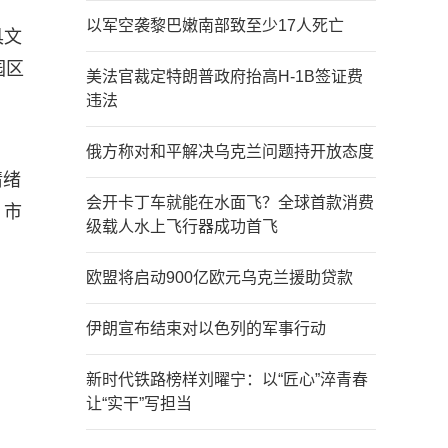
以军空袭黎巴嫩南部致至少17人死亡
具文
园区
美法官裁定特朗普政府抬高H-1B签证费
违法
俄方称对和平解决乌克兰问题持开放态度
情绪
会开卡丁车就能在水面飞？全球首款消费
。市
级载人水上飞行器成功首飞
欧盟将启动900亿欧元乌克兰援助贷款
伊朗宣布结束对以色列的军事行动
新时代铁路榜样刘曜宁：以“匠心”淬青春
让“实干”写担当