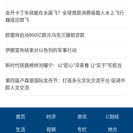
会开卡丁车就能在水面飞？全球首款消费级载人水上飞行
器成功首飞
欧盟将启动900亿欧元乌克兰援助贷款
伊朗宣布结束对以色列的军事行动
新时代铁路榜样刘曜宁：以“匠心”淬青春 让“实干”写担当
第四届卢森堡国际龙舟节：打造多元文化交流平台 促进中
欧人文交流
首页
时评
资讯
C财经
生活
视频
专栏
地方