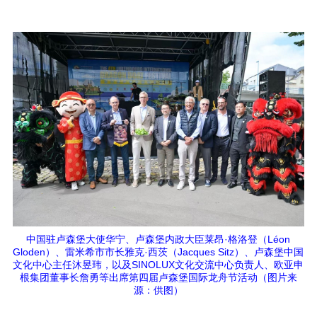
中国驻卢森堡大使华宁、卢森堡内政大臣莱昂·格洛登（Léon
Gloden）、雷米希市市长雅克·西茨（Jacques Sitz）、卢森堡中国
文化中心主任沐昱玮，以及SINOLUX文化交流中心负责人、欧亚申
根集团董事长詹勇等出席第四届卢森堡国际龙舟节活动（图片来
源：供图）