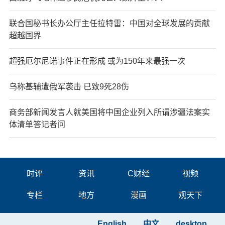
联合国秘书长办公厅主任拉特雷：中国对全球发展的贡献
超越国界
超强厄尔尼诺事件正在形成 或为150年来最强一次
乌称基辅遭俄军袭击 已致9死28伤
商务部新闻发言人就美国将中国企业列入所谓涉疆法案实
体清单答记者问
时评
资讯
C财经
视频
专栏
地方
漫画
观天下
English
中文
desktop