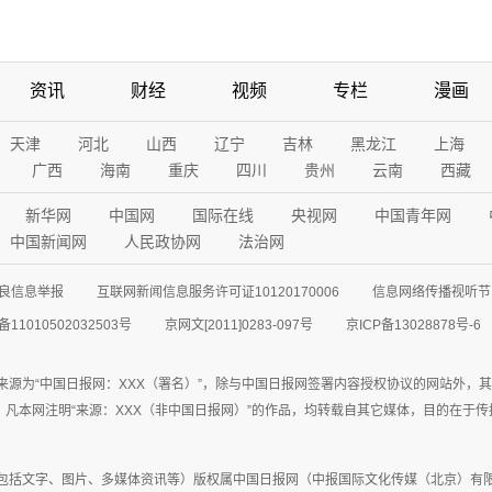
资讯
财经
视频
专栏
漫画
天津
河北
山西
辽宁
吉林
黑龙江
上海
广西
海南
重庆
四川
贵州
云南
西藏
新华网
中国网
国际在线
央视网
中国青年网
中国新闻网
人民政协网
法治网
良信息举报
互联网新闻信息服务许可证10120170006
信息网络传播视听节目
11010502032503号
京网文[2011]0283-097号
京ICP备13028878号-6
来源为“中国日报网：XXX（署名）”，除与中国日报网签署内容授权协议的网站外，
77联系；凡本网注明“来源：XXX（非中国日报网）”的作品，均转载自其它媒体，目的
包括文字、图片、多媒体资讯等）版权属中国日报网（中报国际文化传媒（北京）有限