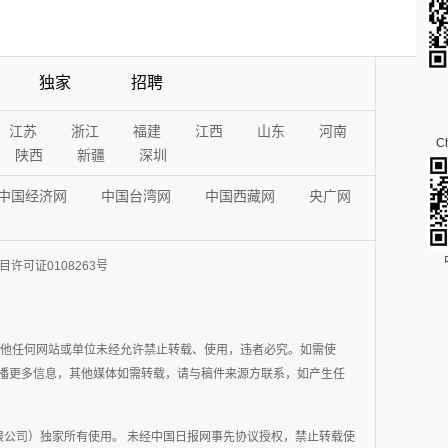
独家
招聘
江苏
浙江
福建
江西
山东
河南
Ch
陕西
新疆
深圳
中国经济网
中国台湾网
中国西藏网
央广网
许可证0108263号
其他任何网站或单位未经允许禁止转载、使用，违者必究。如需使
在于传播更多信息，其他媒体如需转载，请与稿件来源方联系，如产生任
公司）独家所有使用。 未经中国日报网事先协议授权，禁止转载使