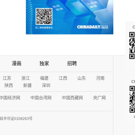
漫画
独家
招聘
江苏
浙江
福建
江西
山东
河南
Ch
陕西
新疆
深圳
中国经济网
中国台湾网
中国西藏网
央广网
许可证0108263号