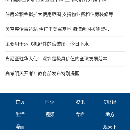
住房公积金拟扩大使用范围 支持物业费和住房装修等
美空袭伊雷达站 伊打击美军基地 海湾两国拉响警报
主要用于运飞机部件的滚装船，今日下水！
肯尼亚驻华大使：深圳是极具价值的全球发展范本
高考明天开考！教育部发布特别提醒
首页
时评
资讯
C财经
生活
视频
专栏
地方
漫画
观天下